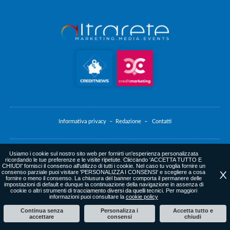
Informativa privacy –
Redazione –
Contatti
Usiamo i cookie sul nostro sito web per fornirti un'esperienza personalizzata
Informativa cookie
ricordando le tue preferenze e le visite ripetute. Cliccando 'ACCETTA TUTTO E
CHIUDI' fornisci il consenso all'utilizzo di tutti i cookie. Nel caso tu voglia fornire un
consenso parziale puoi visitare 'PERSONALIZZA I CONSENSI' e scegliere a cosa
X
fornire o meno il consenso. La chiusura del banner comporta il permanere delle
impostazioni di default e dunque la continuazione della navigazione in assenza di
cookie o altri strumenti di tracciamento diversi da quelli tecnici. Per maggiori
web agency
: altrarete.com
informazioni puoi consultare la
cookie policy
Continua senza
Personalizza i
Accetta tutto e
accettare
consensi
chiudi