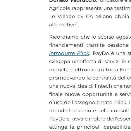
Donato Vadruccio
, fondatore e
Agricole rappresenta una testim
Le Village by CA Milano abbia s
alternative”.
Ricordiamo che lo scorso agos
finanziamenti tramite cessione
introdurre Plick
. PayDo è una st
sviluppa un’offerta di servizi i
moneta elettronica di tutta Euro
promuovendo la centralità del co
una nuova idea di fintech che non 
finale nuove opportunità e servi
d’uso dell’assegno è nato Plick.
mondo bancario e della consulen
PayDo si avvale inoltre dell’espe
attinge le principali capabiliti