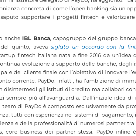
 amministratore delegato di PayDo, ha aggiunto: “La 
onianza concreta di come l’open banking sia un’op
aputo supportare i progetti fintech e valorizzare 
to anche
IBL Banca
, capogruppo del gruppo bancari
 del quinto, aveva
siglato un accordo con la fin
artup fintech italiana nata a fine 2016 da un’idea
n continua evoluzione a supporto delle banche, degli 
pa e del cliente finale con l’obiettivo di innovare l
nto corrente. PayDo, infatti, ha l’ambizione di imma
disintermedi gli istituti di credito ma collabori con e
zi sempre più all’avanguardia. Dall’iniziale idea di 
 Il team di PayDo è composto esclusivamente da profe
za, tutti con esperienza nei sistemi di pagamento, 
rienza e della professionalità di numerosi partner tra
es, core business dei partner stessi. PayDo infine è