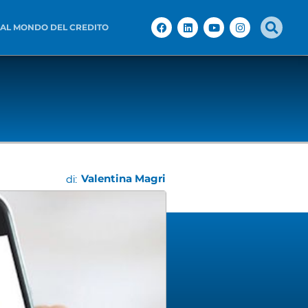
 AL MONDO DEL CREDITO
Valentina Magri
di: