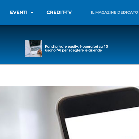
EVENTI
CREDIT•TV
IL MAGAZINE DEDICATO
Fondi private equity: 9 operatori su 10
usano l’AI per scegliere le aziende