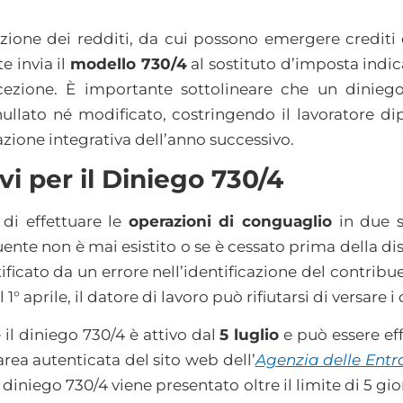
razione dei redditi, da cui possono emergere crediti
e invia il
modello 730/4
al sostituto d’imposta indic
icezione. È importante sottolineare che un dinieg
ullato né modificato, costringendo il lavoratore d
azione integrativa dell’anno successivo.
i per il Diniego 730/4
 di effettuare le
operazioni di conguaglio
in due si
uente non è mai esistito o se è cessato prima della di
tificato da un errore nell’identificazione del contrib
1° aprile, il datore di lavoro può rifiutarsi di versare i
l diniego 730/4 è attivo dal
5 luglio
e può essere eff
rea autenticata del sito web dell’
Agenzia delle Entr
l diniego 730/4 viene presentato oltre il limite di 5 gi