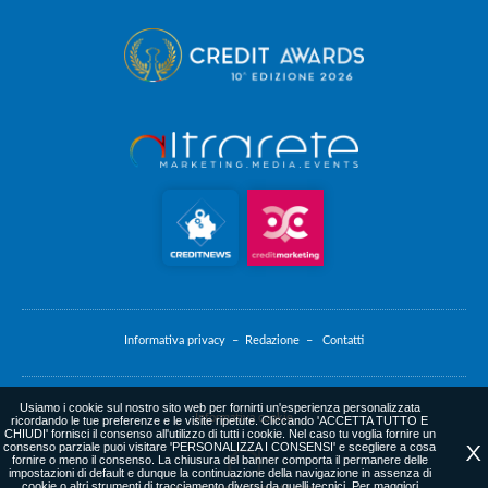
Informativa privacy –
Redazione –
Contatti
Usiamo i cookie sul nostro sito web per fornirti un'esperienza personalizzata
Informativa cookie
ricordando le tue preferenze e le visite ripetute. Cliccando 'ACCETTA TUTTO E
CHIUDI' fornisci il consenso all'utilizzo di tutti i cookie. Nel caso tu voglia fornire un
consenso parziale puoi visitare 'PERSONALIZZA I CONSENSI' e scegliere a cosa
X
fornire o meno il consenso. La chiusura del banner comporta il permanere delle
impostazioni di default e dunque la continuazione della navigazione in assenza di
cookie o altri strumenti di tracciamento diversi da quelli tecnici. Per maggiori