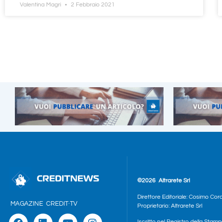
Valentina Magri
2 Febbraio 2021
©2026
Altrarete Srl
Direttore Editoriale: Cosimo Cor
MAGAZINE
CREDIT·TV
Proprietario: Altrarete Srl
Iscritto nel Registro della Stamp