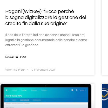
Pagani (WizKey): “Ecco perché
bisogna digitalizzare la gestione del
credito fin dalla sua origine”
Il ceo della fintech italiana evidenzia anche i problemi
legati alla gestione documentale delle banche e come
affrontarli La gestione
LEGGI TUTTO »
Valentina Magri
10 Novembre 2021