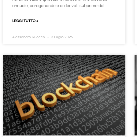
annuale, paragonandole ai derivati subprime del
LEGGI TUTTO »
Alessandro Ruocco
3 Luglio 2025