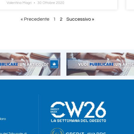
Valentina Magri
30 Ottobre 2020
« Precedente
1
2
Successivo »
daro
a del Tribunale di