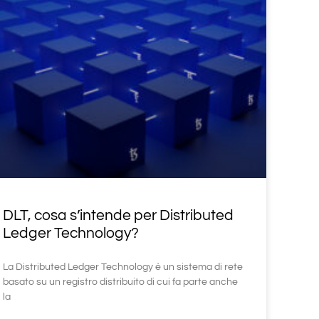
DLT, cosa s’intende per Distributed
Ledger Technology?
La Distributed Ledger Technology è un sistema di rete
basato su un registro distribuito di cui fa parte anche
la