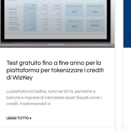
Test gratuito fino a fine anno per la
piattaforma per tokenizzare i crediti
di WizKey
La piattaforma Define, nata nel 2019, permette a
banche e imprese di valorizzare asset illiquidi come i
crediti, trasformandoli in
LEGGI TUTTO »