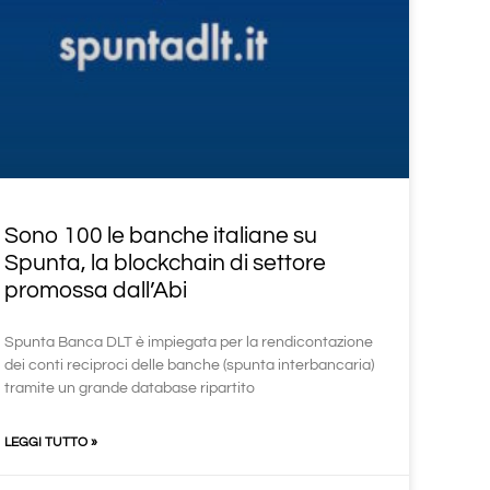
Sono 100 le banche italiane su
Spunta, la blockchain di settore
promossa dall’Abi
Spunta Banca DLT è impiegata per la rendicontazione
dei conti reciproci delle banche (spunta interbancaria)
tramite un grande database ripartito
LEGGI TUTTO »