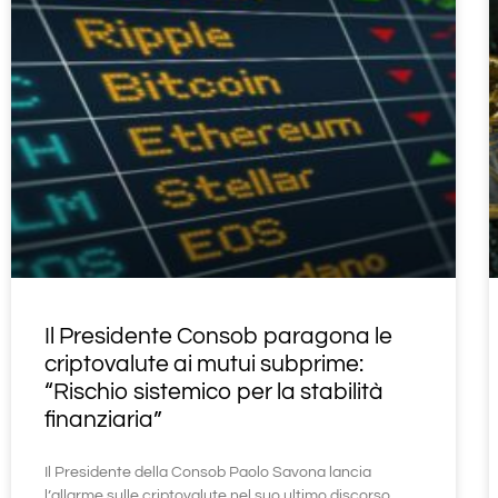
Il Presidente Consob paragona le
criptovalute ai mutui subprime:
“Rischio sistemico per la stabilità
finanziaria”
Il Presidente della Consob Paolo Savona lancia
l’allarme sulle criptovalute nel suo ultimo discorso