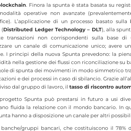
blockchain
. Finora la spunta è stata basata su regist
e modalità operative non avanzate (prevalentemen
fice). L’applicazione di un processo basato sulla
 (
Distributed Ledger Technology – DLT
), alla spu
te transazioni non corrispondenti sulla base di 
lizzare un canale di comunicazione unico; avere u
ate. I principi della nuova Spunta prevedono: la pien
idità nella gestione dei flussi con riconciliazione su 
egole di spunta dei movimenti in modo simmetrico tra
azioni e dei processi in caso di sbilancio. Grazie al
viso dal gruppo di lavoro, il
tasso di riscontro autom
 progetto Spunta può prestarsi in futuro a usi diver
ano fluida la relazione con il mondo bancario. In qu
nta hanno a disposizione un canale per altri possibili 
banche/gruppi bancari, che costituiscono il 78% deg