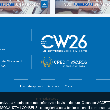
daro
a del Tribunale di
e 2020
Informativa privacy –
Redazione –
Contatti
Informativa cookie
nalizzata ricordando le tue preferenze e le visite ripetute. Cliccando 'ACCETTA
'PERSONALIZZA I CONSENSI' e scegliere a cosa fornire o meno il consenso. La 