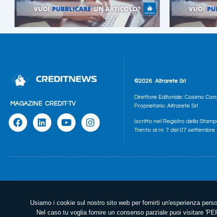
©2026
Altrarete Srl
Direttore Editoriale: Cosimo Cor
MAGAZINE
CREDIT·TV
Proprietario: Altrarete Srl
Iscritto nel Registro della Stamp
Trento al nr. 7 del 07 settembr
Usiamo i cookie sul nostro sito web per fornirti un'esperienza perso
Nel caso tu voglia fornire un consenso parziale puoi visitare 