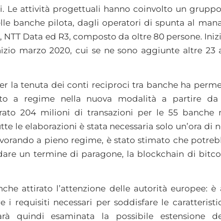
. Le attività progettuali hanno coinvolto un gruppo
delle banche pilota, dagli operatori di spunta al ma
a, NTT Data ed R3, composto da oltre 80 persone. Ini
zio marzo 2020, cui se ne sono aggiunte altre 23 
 la tenuta dei conti reciproci tra banche ha permess
nto a regime nella nuova modalità a partire da
borato 204 milioni di transazioni per le 55 banche
tte le elaborazioni è stata necessaria solo un’ora di
avorando a pieno regime, è stato stimato che potreb
 dare un termine di paragone, la blockchain di bitco
he attirato l’attenzione delle autorità europee: è
e i requisiti necessari per soddisfare le caratterist
arà quindi esaminata la possibile estensione del