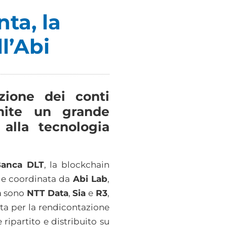
ta, la
l’Abi
ione dei conti
amite un grande
 alla tecnologia
Banca DLT
, la blockchain
) e coordinata da
Abi Lab
,
ta sono
NTT Data
,
Sia
e
R3
,
ta per la rendicontazione
ripartito e distribuito su