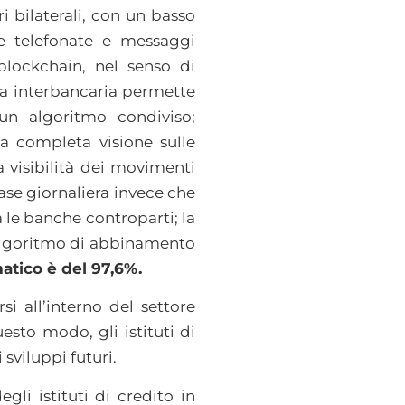
ri bilaterali, con un basso
te telefonate e messaggi
 blockchain, nel senso di
nta interbancaria permette
un algoritmo condiviso;
na completa visione sulle
a visibilità dei movimenti
base giornaliera invece che
 le banche controparti; la
l’algoritmo di abbinamento
atico è del 97,6%.
si all’interno del settore
esto modo, gli istituti di
sviluppi futuri.
li istituti di credito in