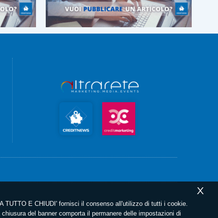
X
 TUTTO E CHIUDI' fornisci il consenso all'utilizzo di tutti i cookie.
chiusura del banner comporta il permanere delle impostazioni di