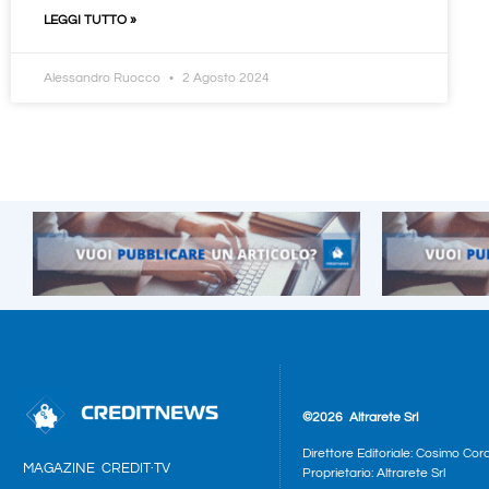
LEGGI TUTTO »
Alessandro Ruocco
2 Agosto 2024
©2026
Altrarete Srl
Direttore Editoriale: Cosimo Cor
MAGAZINE
CREDIT·TV
Proprietario: Altrarete Srl