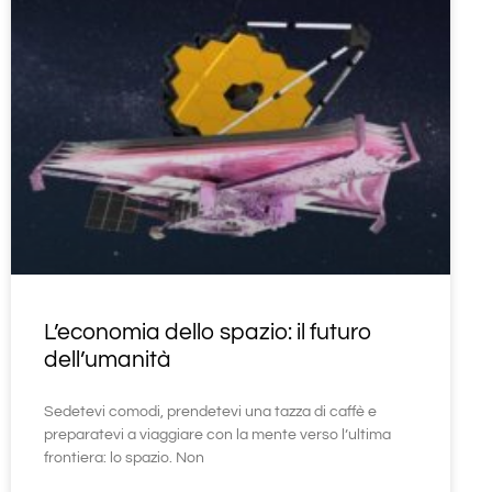
L’economia dello spazio: il futuro
dell’umanità
Sedetevi comodi, prendetevi una tazza di caffè e
preparatevi a viaggiare con la mente verso l’ultima
frontiera: lo spazio. Non