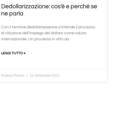
Dedollarizzazione: cos’è e perché se
ne parla
Con il termine dedollarizzazione s’intende il processo
di riduzione dell’impiego del dollaro come valuta
internazionale. Un processo in atto da
LEGGI TUTTO »
Andrea Marchi
22 Settembre 2023