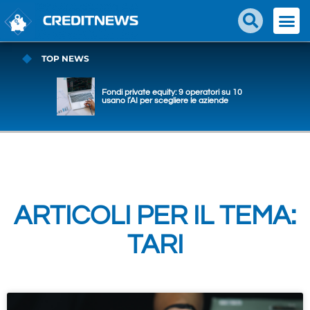
TOP NEWS
Fondi private equity: 9 operatori su 10
usano l’AI per scegliere le aziende
ARTICOLI PER IL TEMA:
TARI