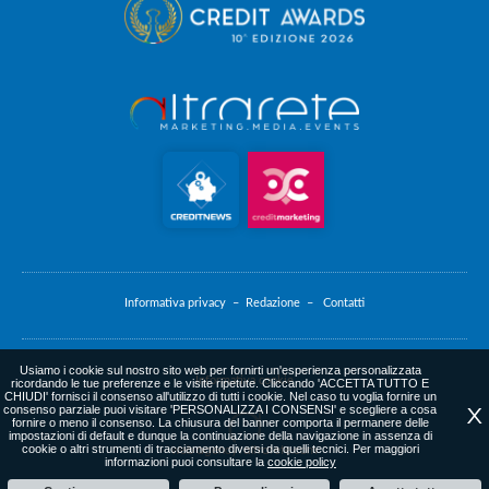
Informativa privacy –
Redazione –
Contatti
Usiamo i cookie sul nostro sito web per fornirti un'esperienza personalizzata
Informativa cookie
ricordando le tue preferenze e le visite ripetute. Cliccando 'ACCETTA TUTTO E
CHIUDI' fornisci il consenso all'utilizzo di tutti i cookie. Nel caso tu voglia fornire un
consenso parziale puoi visitare 'PERSONALIZZA I CONSENSI' e scegliere a cosa
X
fornire o meno il consenso. La chiusura del banner comporta il permanere delle
impostazioni di default e dunque la continuazione della navigazione in assenza di
cookie o altri strumenti di tracciamento diversi da quelli tecnici. Per maggiori
web agency
: altrarete.com
informazioni puoi consultare la
cookie policy