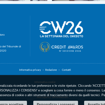
daro
a del Tribunale di
e 2020
Informativa privacy –
Redazione –
Contatti
Informativa cookie
nalizzata ricordando le tue preferenze e le visite ripetute. Cliccando 'ACCETTA
'PERSONALIZZA I CONSENSI' e scegliere a cosa fornire o meno il consenso. La 
ssenza di cookie o altri strumenti di tracciamento diversi da quelli tecnici. P
web agency
: altrarete.com
enza accettare
Personalizza i consensi
Accetta tu