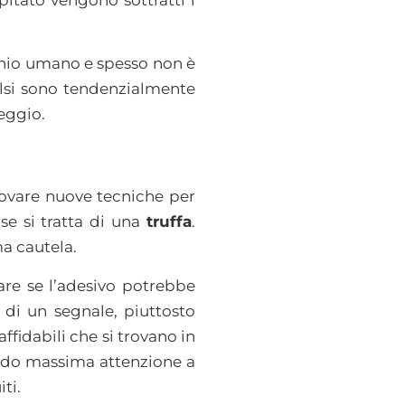
cchio umano e spesso non è
alsi sono tendenzialmente
eggio.
trovare nuove tecniche per
 se si tratta di una
truffa
.
a cautela.
are se l’adesivo potrebbe
i di un segnale, piuttosto
ffidabili che si trovano in
ando massima attenzione a
ti.