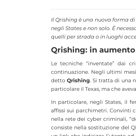
Il Qrishing è una nuova forma di
negli States e non solo. È neces
quelli per strada o in luoghi acc
Qrishing: in aumento 
Le tecniche “inventate” dai c
continuazione. Negli ultimi mesi
detto
Qrishing
. Si tratta di una
particolare il Texas, ma che avev
In particolare, negli States, i
affissi sui parchimetri. Convinti c
nella rete dei cyber criminali, “d
consiste nella sostituzione del 
un link che indirizza l’utente ad 