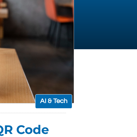
AI & Tech
 QR Code