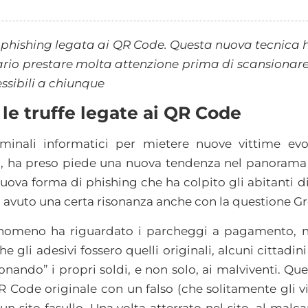
 phishing legata ai QR Code. Questa nuova tecnica h
sario prestare molta attenzione prima di scansionar
essibili a chiunque
le truffe legate ai QR Code
riminali informatici per mietere nuove vittime e
, ha preso piede una nuova tendenza nel panorama del
 nuova forma di phishing che ha colpito gli abitanti di
a avuto una certa risonanza anche con la questione Gr
l fenomeno ha riguardato i parcheggi a pagamento, n
he gli adesivi fossero quelli originali, alcuni cittadin
onando” i propri soldi, e non solo, ai malviventi. Que
QR Code originale con un falso (che solitamente gli 
un sito fasullo. Una volta atterrato nel sito, al malc