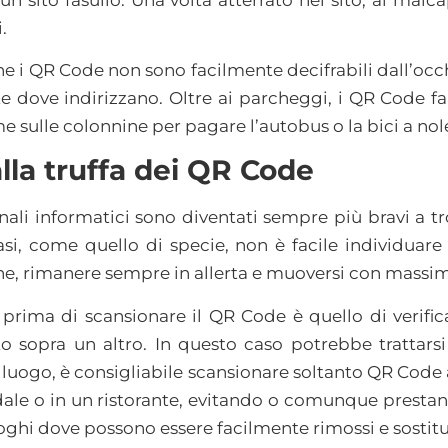
.
 che i QR Code non sono facilmente decifrabili dall’o
e dove indirizzano. Oltre ai parcheggi, i QR Code f
 sulle colonnine per pagare l’autobus o la bici a nol
lla truffa dei QR Code
minali informatici sono diventati sempre più bravi a 
 casi, come quello di specie, non è facile individuare
e, rimanere sempre in allerta e muoversi con massim
prima di scansionare il QR Code è quello di verific
ato sopra un altro. In questo caso potrebbe trattars
 luogo, è consigliabile scansionare soltanto QR Code a
edale o in un ristorante, evitando o comunque prest
oghi dove possono essere facilmente rimossi e sostitui