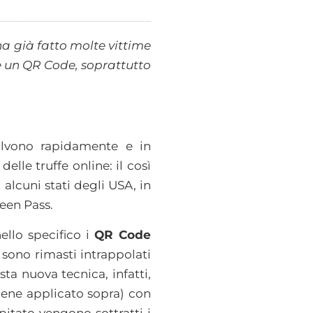
a già fatto molte vittime
e un QR Code, soprattutto
volvono rapidamente e in
le truffe online: il così
 alcuni stati degli USA, in
een Pass.
ello specifico i
QR Code
i sono rimasti intrappolati
sta nuova tecnica, infatti,
viene applicato sopra) con
apitato vengono sottratti i