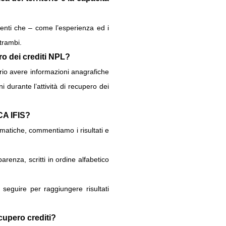
ementi che – come l’esperienza ed i
ntrambi.
ro dei crediti NPL?
rio avere informazioni anagrafiche
 durante l’attività di recupero dei
NCA IFIS?
lematiche, commentiamo i risultati e
renza, scritti in ordine alfabetico
 seguire per raggiungere risultati
cupero crediti?