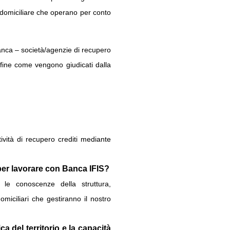
o domiciliare che operano per conto
anca – società/agenzie di recupero
nfine come vengono giudicati dalla
tività di recupero crediti mediante
 per lavorare con Banca IFIS?
o le conoscenze della struttura,
omiciliari che gestiranno il nostro
a del territorio e la capacità