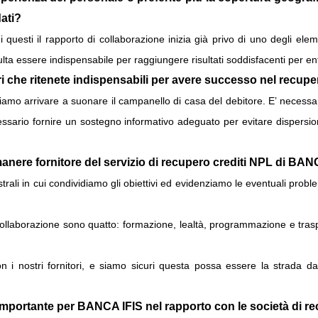
dati?
 questi il rapporto di collaborazione inizia già privo di uno degli el
sulta essere indispensabile per raggiungere risultati soddisfacenti per e
ri che ritenete indispensabili per avere successo nel recupe
amo arrivare a suonare il campanello di casa del debitore. E’ necessa
essario fornire un sostegno informativo adeguato per evitare dispersioni
imanere fornitore del servizio di recupero crediti NPL di BA
strali in cui condividiamo gli obiettivi ed evidenziamo le eventuali prob
 collaborazione sono quatto: formazione, lealtà, programmazione e traspa
n i nostri fornitori, e siamo sicuri questa possa essere la strada da
mportante per BANCA IFIS nel rapporto con le società di re