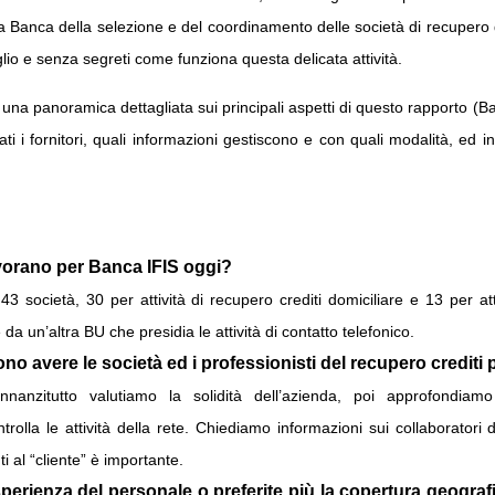
 la Banca della selezione e del coordinamento delle società di recuper
glio e senza segreti come funziona questa delicata attività.
na panoramica dettagliata sui principali aspetti di questo rapporto (B
i fornitori, quali informazioni gestiscono e con quali modalità, ed i
avorano per Banca IFIS oggi?
3 società, 30 per attività di recupero crediti domiciliare e 13 per at
da un’altra BU che presidia le attività di contatto telefonico.
ono avere le società ed i professionisti del recupero crediti
Innanzitutto valutiamo la solidità dell’azienda, poi approfondiam
rolla le attività della rete. Chiediamo informazioni sui collaboratori d
i al “cliente” è importante.
perienza del personale o preferite più la copertura geografic