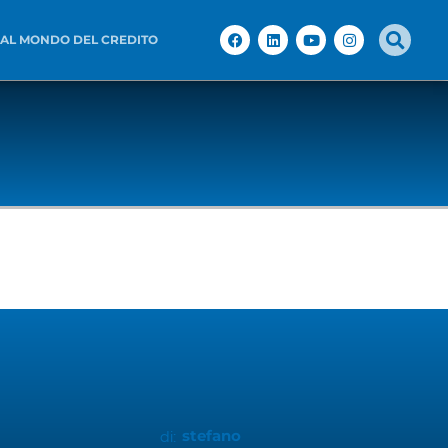
 AL MONDO DEL CREDITO
stefano
di: