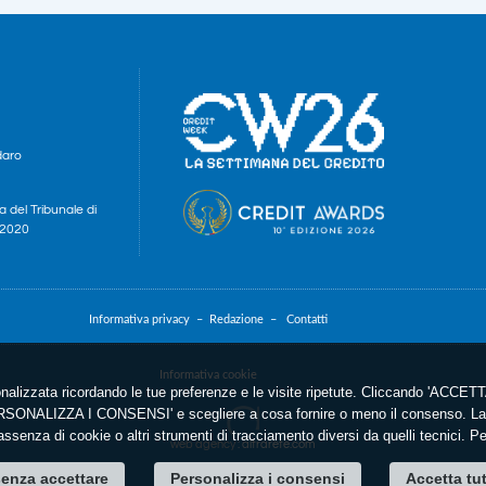
daro
a del Tribunale di
e 2020
Informativa privacy –
Redazione –
Contatti
Informativa cookie
nalizzata ricordando le tue preferenze e le visite ripetute. Cliccando 'ACCETTA
'PERSONALIZZA I CONSENSI' e scegliere a cosa fornire o meno il consenso. La 
ssenza di cookie o altri strumenti di tracciamento diversi da quelli tecnici. P
web agency
: altrarete.com
enza accettare
Personalizza i consensi
Accetta tu