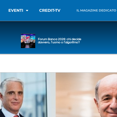
EVENTI
CREDIT•TV
IL MAGAZINE DEDICATO
Forum Banca 2026: chi decide
davvero, l’uomo o l’algoritmo?