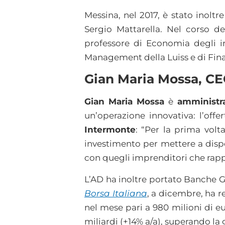
Messina, nel 2017, è stato inoltre
Sergio Mattarella. Nel corso de
professore di Eco­nomia degli in
Management della Luiss e di Fin
Gian Maria Mossa, CE
Gian Maria Mossa
è
amministra
un’operazione innovativa: l’off
Intermonte
: “Per la prima vol
investimento per mettere a disp
con quegli imprenditori che rapp
L’AD ha inoltre portato Banche G
Borsa Italiana
, a dicembre, ha r
nel mese pari a 980 milioni di eur
miliardi (+14% a/a), superando la 