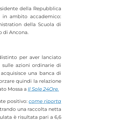
esidente della Repubblica
chi in ambito accademico:
istration della Scuola di
o di Ancona.
 distinto per aver lanciato
a sulle azioni ordinarie di
t acquisisce una banca di
rzare quindi la relazione
rato Mossa a
Il Sole 24Ore.
te positivo:
come riporta
strando una raccolta netta
lata è risultata pari a 6,6