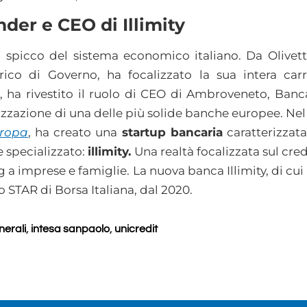
der e CEO di Illimity
 spicco del sistema economico italiano. Da Olivetti
rico di Governo, ha focalizzato la sua intera carr
o, ha rivestito il ruolo di CEO di Ambroveneto, Banca
izzazione di una delle più solide banche europee. Nel
uropa
, ha creato una
startup bancaria
caratterizzat
e specializzato:
illimity.
Una realtà focalizzata sul cre
ng a imprese e famiglie. La nuova banca Illimity, di c
 STAR di Borsa Italiana, dal 2020.
nerali
,
intesa sanpaolo
,
unicredit