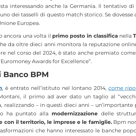
sta interessando anche la Germania. Il tentativo di
è uno dei tasselli di questo match storico. Se dovesse
Unione Europea.
 ancora una volta il
primo posto in classifica
nella
e da oltre dieci anni monitora la reputazione online 
mpre nel corso del 2024, è stato anche premiato com
 “Euromoney Awards for Excellence”.
i Banco BPM
m
, è entrato nell’istituto nel lontano 2014,
come ripor
Montani, il primo ad aver dato un taglio al “vecc
ia, realizzando – in questi dieci anni – un’importante
ato ha puntato alla
modernizzazione
delle strutt
 con il territorio, le imprese e le famiglie.
Bpm non 
trasformazioni che hanno interessato le banche popo