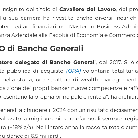
 insignito del titolo di
Cavaliere del Lavoro
, dal pr
lla sua carriera ha rivestito anche diversi incari
termediari finanziari nel Master in Bu­siness Admin
anza Aziendale alla Facoltà di Economia e Commerci
O di Banche Generali
tore delegato di Banche Generali
, dal 2017. Si è
erta pubblica di acquisto
(OPA)
volontaria totalitari
ta nella storia, una struttura di wealth managemen
osizione dei propri banker nuove competenze e raffo
resentano la propria principale clientela”, ha dichia
enerali a chiudere il 2024 con un risultato decisamen
ealizzato la migliore chiusura d’anno di sempre, regi
o (+18% a/a). Nell’intero anno la raccolta totale cumu
guidance di 6,5 miliardi.