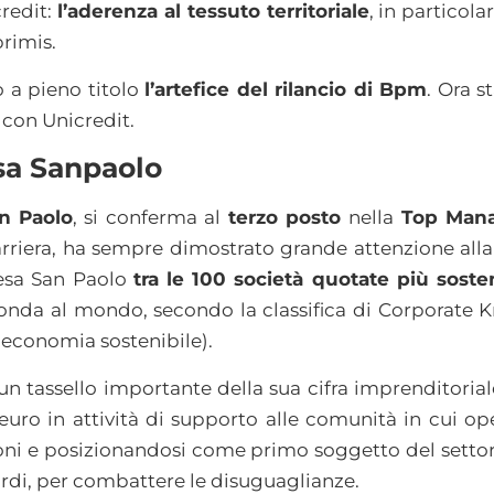
redit:
l’aderenza al tessuto territoriale
, in particol
primis.
 a pieno titolo
l’artefice del rilancio di Bpm
. Ora s
” con Unicredit.
esa Sanpaolo
an Paolo
, si conferma al
terzo posto
nella
Top Mana
rriera, ha sempre dimostrato grande attenzione alla 
tesa San Paolo
tra le 100 società quotate più soste
conda al mondo, secondo la classifica di Corporate K
l’economia sostenibile).
un tassello importante della sua cifra imprenditorial
 euro in attività di supporto alle comunità in cui 
oni e posizionandosi come primo soggetto del settore i
ardi, per combattere le disuguaglianze.