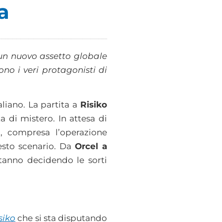
a
 un nuovo assetto globale
no i veri protagonisti di
aliano. La partita a
Risiko
a di mistero. In attesa di
i, compresa l’operazione
esto scenario. Da
Orcel a
tanno decidendo le sorti
siko
che si sta disputando