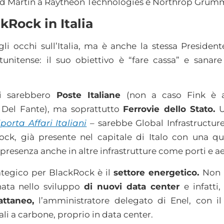
heed Martin a Raytheon Technologies e Northrop Grum
kRock in Italia
i occhi sull’Italia, ma è anche la stessa Preside
tunitense: il suo obiettivo è “fare cassa” e sanare 
i sarebbero
Poste Italiane
(non a caso Fink è ar
Del Fante), ma soprattutto
Ferrovie dello Stato.
U
porta Affari Italiani
– sarebbe Global Infrastructur
ck, già presente nel capitale di Italo con una qu
presenza anche in altre infrastrutture come porti e a
ategico per BlackRock è il
settore energetico.
Non b
nata nello sviluppo
di nuovi data center
e infatti
attaneo,
l’amministratore delegato di Enel, con il
ali a carbone, proprio in data center.