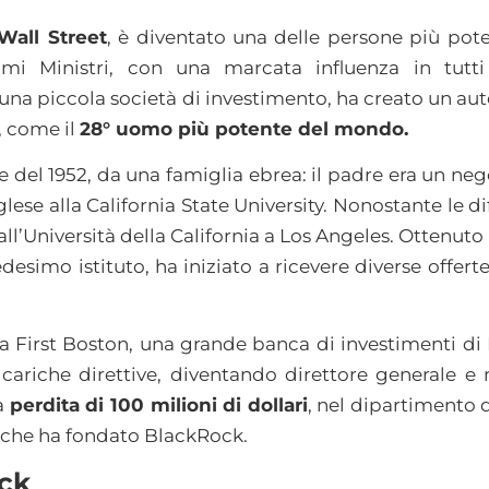
Wall Street
, è diventato una delle persone più pote
imi Ministri, con una marcata influenza in tutti 
a piccola società di investimento, ha creato un aute
8, come il
28° uomo più potente del mondo.
re del 1952, da una famiglia ebrea: il padre era un ne
se alla California State University. Nonostante le diffi
, all’Università della California a Los Angeles. Ottenut
imo istituto, ha iniziato a ricevere diverse offerte 
 la First Boston, una grande banca di investimenti 
 cariche direttive, diventando direttore generale
na
perdita di 100 milioni di dollari
, nel dipartimento d
 che ha fondato BlackRock.
ock