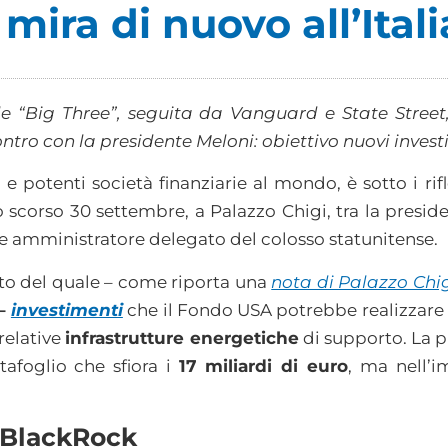
mira di nuovo all’Itali
le “Big Three”, seguita da Vanguard e State Stree
ntro con la presidente Meloni: obiettivo nuovi invest
 e potenti società finanziarie al mondo, è sotto i rif
o scorso 30 settembre, a Palazzo Chigi, tra la presid
e e amministratore delegato del colosso statunitense.
to del quale – come riporta una
nota di Palazzo Chi
 –
investimenti
che il Fondo USA potrebbe realizzare in
relative
infrastrutture energetiche
di supporto. La p
tafoglio che sfiora i
17 miliardi di euro
, ma nell’
D BlackRock