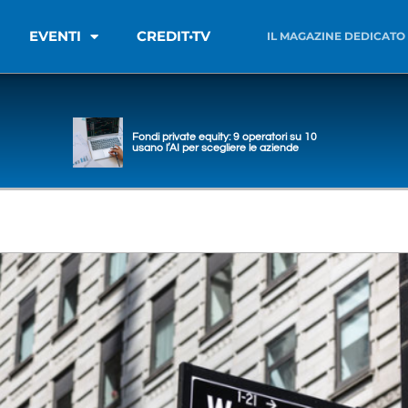
EVENTI
CREDIT•TV
IL MAGAZINE DEDICATO
Fondi private equity: 9 operatori su 10
usano l’AI per scegliere le aziende