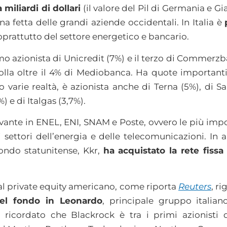
miliardi di dollari
(il valore del Pil di Germania e 
na fetta delle grandi aziende occidentali. In Italia è
soprattutto del settore energetico e bancario.
imo azionista di Unicredit (7%) e il terzo di Commerzb
olla oltre il 4% di Mediobanca. Ha quote importanti 
o varie realtà, è azionista anche di Terna (5%), di 
%) e di Italgas (3,7%).
evante in ENEL, ENI, SNAM e Poste, ovvero le più impo
 settori dell’energia e delle telecomunicazioni. In a
fondo statunitense, Kkr,
ha acquistato la rete fissa
dal private equity americano, come riporta
Reuters
, r
nel fondo in Leonardo
, principale gruppo italian
 ricordato che Blackrock è tra i primi azionisti