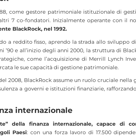
8, come gestore patrimoniale istituzionale di gesti
altri 7 co-fondatori. Inizialmente operante con il 
ente BlackRock, nel 1992.
o a reddito fisso, aprendo la strada allo sviluppo di 
 ’90 e all’inizio degli anni 2000, la struttura di Bla
trategiche, come l’acquisizione di Merrill Lynch 
cata le sue capacità di gestione patrimoniale.
 del 2008, BlackRock assume un ruolo cruciale nella ge
nsulenza a governi e istituzioni finanziarie, rafforzan
anza internazionale
te” della finanza internazionale, capace di co
goli Paesi
: con una forza lavoro di 17.500 dipenden