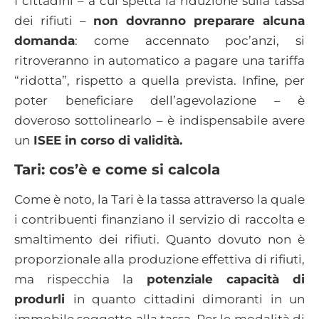
I cittadini – a cui spetta la riduzione sulla tassa
dei rifiuti –
non dovranno preparare alcuna
domanda
: come accennato poc’anzi, si
ritroveranno in automatico a pagare una tariffa
“ridotta”, rispetto a quella prevista. Infine, per
poter beneficiare dell’agevolazione – è
doveroso sottolinearlo – è indispensabile avere
un
ISEE in corso di validità.
Tari: cos’è e come si calcola
Come è noto, la Tari è la tassa attraverso la quale
i contribuenti finanziano il servizio di raccolta e
smaltimento dei rifiuti. Quanto dovuto non è
proporzionale alla produzione effettiva di rifiuti,
ma rispecchia la
potenziale capacità di
produrli
in quanto cittadini dimoranti in un
immobile soggetto alla tassa. Per le modalità di