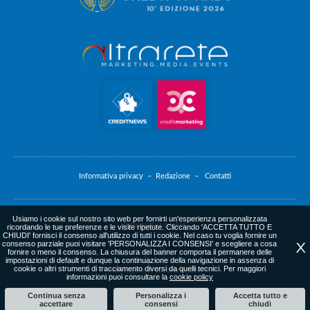
Informativa privacy –
Redazione –
Contatti
Usiamo i cookie sul nostro sito web per fornirti un'esperienza personalizzata
Informativa cookie
ricordando le tue preferenze e le visite ripetute. Cliccando 'ACCETTA TUTTO E
CHIUDI' fornisci il consenso all'utilizzo di tutti i cookie. Nel caso tu voglia fornire un
consenso parziale puoi visitare 'PERSONALIZZA I CONSENSI' e scegliere a cosa
X
fornire o meno il consenso. La chiusura del banner comporta il permanere delle
impostazioni di default e dunque la continuazione della navigazione in assenza di
cookie o altri strumenti di tracciamento diversi da quelli tecnici. Per maggiori
web agency
: altrarete.com
informazioni puoi consultare la
cookie policy
Continua senza
Personalizza i
Accetta tutto e
accettare
consensi
chiudi