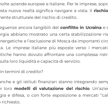
molte aziende europee e italiane. Per le imprese, sop
sta nuova realtà significa navigare a vista. Il
rischi
te strutturale del rischio di credito.
eguenze ancora tangibili del
conflitto in Ucraina
e d
ergia abbiano mostrato una certa stabilizzazione ris
 energetiche e l’esclusione di Mosca da importanti cir
za. Le imprese italiane più esposte verso i mercati 
tiche hanno dovuto affrontare una complessa ristr
ulla loro liquidità e capacità di servizio.
in termini di
credito
?
nche e gli istituti finanziari stanno integrando sem
ei loro
modelli di valutazione del rischio
. Un’azi
rgia e difesa, o con forte esposizione a mercati “c
 richiesto.