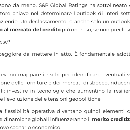
 sono da meno. S&P Global Ratings ha sottolineat
tore chiave nel determinare l’outlook di interi sett
 aziende. Un declassamento, o anche solo un outlook 
o al mercato del credito
più oneroso, se non preclus
rese?
peggiore da mettere in atto. È fondamentale adot
evono mappare i rischi per identificare eventuali vu
azione delle forniture e dei mercati di sbocco, riduc
li; investire in tecnologie che aumentino la resilie
 l’evoluzione delle tensioni geopolitiche.
flessibilità operativa diventano quindi elementi ch
e dinamiche globali influenzeranno il
merito crediti
nuovo scenario economico.