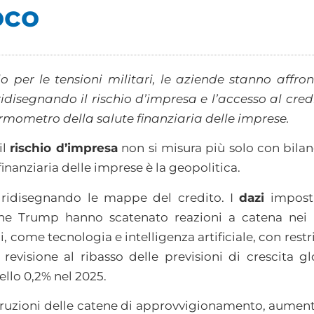
oco
o per le tensioni militari, le aziende stanno aff
ridisegnando il rischio d’impresa e l’accesso al credi
ermometro della salute finanziaria delle imprese.
il
rischio d’impresa
non si misura più solo con bilanci
inanziaria delle imprese è la geopolitica.
ridisegnando le mappe del credito. I
dazi
imposti,
ne Trump hanno scatenato reazioni a catena nei m
i, come tecnologia e intelligenza artificiale, con restr
a revisione al ribasso delle previsioni di crescita 
llo 0,2% nel 2025.
erruzioni delle catene di approvvigionamento, aument