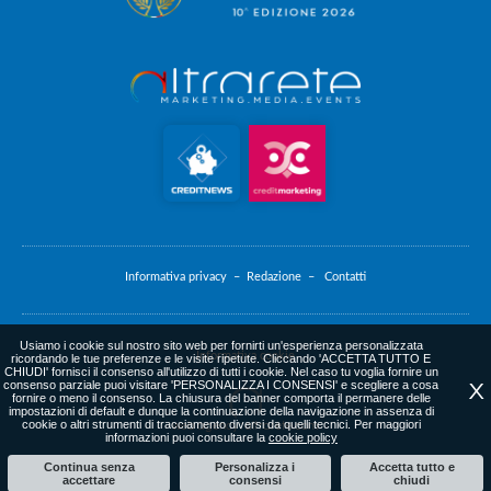
Informativa privacy –
Redazione –
Contatti
Usiamo i cookie sul nostro sito web per fornirti un'esperienza personalizzata
Informativa cookie
ricordando le tue preferenze e le visite ripetute. Cliccando 'ACCETTA TUTTO E
CHIUDI' fornisci il consenso all'utilizzo di tutti i cookie. Nel caso tu voglia fornire un
consenso parziale puoi visitare 'PERSONALIZZA I CONSENSI' e scegliere a cosa
X
fornire o meno il consenso. La chiusura del banner comporta il permanere delle
impostazioni di default e dunque la continuazione della navigazione in assenza di
cookie o altri strumenti di tracciamento diversi da quelli tecnici. Per maggiori
web agency
: altrarete.com
informazioni puoi consultare la
cookie policy
Continua senza
Personalizza i
Accetta tutto e
accettare
consensi
chiudi