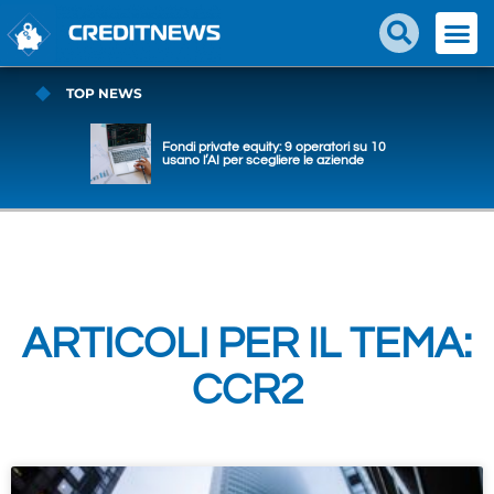
TOP NEWS
Fondi private equity: 9 operatori su 10
usano l’AI per scegliere le aziende
ARTICOLI PER IL TEMA:
CCR2