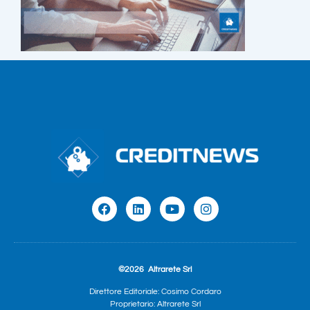
©2026
Altrarete Srl
Direttore Editoriale: Cosimo Cordaro
Proprietario: Altrarete Srl