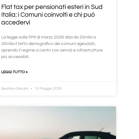
Flat tax per pensionati esteri in Sud
Italia: i Comuni coinvolti e chi può
accedervi
La legge sulle PMI di marzo 2026 alza da 20mila a
30mila il tetto demografico dei comuni agevolati,
aprendo il regime a centri con servizi e infrastrutture
più accessibili.
LEGGI TUTTO »
Beatrice Elerdini
19 Maggio 2026