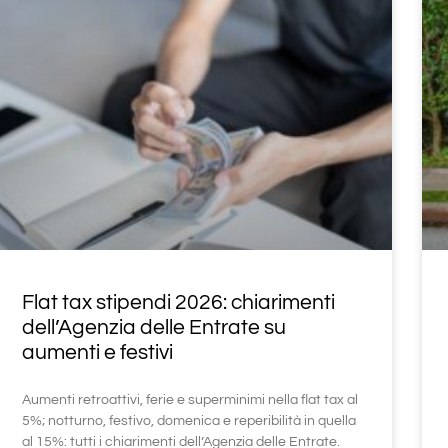
Flat tax stipendi 2026: chiarimenti
dell’Agenzia delle Entrate su
aumenti e festivi
Aumenti retroattivi, ferie e superminimi nella flat tax al
5%; notturno, festivo, domenica e reperibilità in quella
al 15%: tutti i chiarimenti dell’Agenzia delle Entrate.