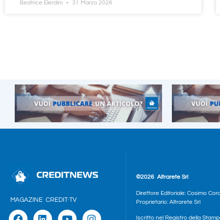
Beatrice Elerdini
31 Marzo 2026
©2026
Altrarete Srl
Direttore Editoriale: Cosimo Cor
MAGAZINE
CREDIT·TV
Proprietario: Altrarete Srl
Iscritto nel Registro della Stamp