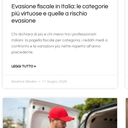
Evasione fiscale in Italia: le categorie
più virtuose e quelle a rischio
evasione
Chi dichiara di più e chi meno tra i professionisti
italiani: la pagella fiscale per categoria, i redditi medi a
confronto e le variazioni più nette rispetto all’anno
precedente.
LEGGI TUTTO »
Beatrice Elerdini
11 Giugno 2026