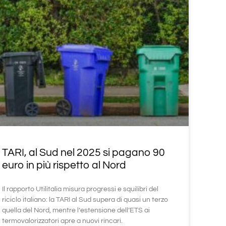
TARI, al Sud nel 2025 si pagano 90
euro in più rispetto al Nord
Il rapporto Utilitalia misura progressi e squilibri del
riciclo italiano: la TARI al Sud supera di quasi un terzo
quella del Nord, mentre l’estensione dell’ETS ai
termovalorizzatori apre a nuovi rincari.