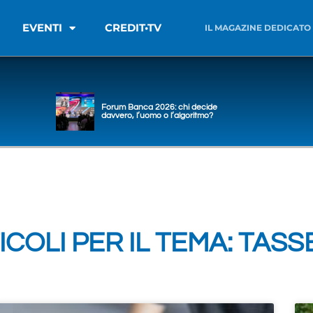
EVENTI
CREDIT•TV
IL MAGAZINE DEDICATO
Forum Banca 2026: chi decide
davvero, l’uomo o l’algoritmo?
ICOLI PER IL TEMA: TASS