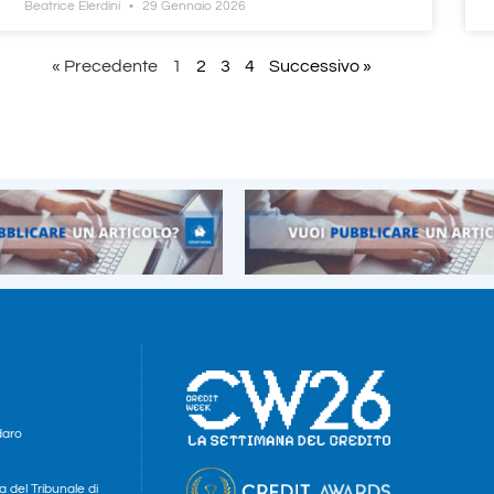
Beatrice Elerdini
29 Gennaio 2026
« Precedente
1
2
3
4
Successivo »
daro
a del Tribunale di