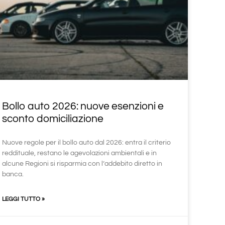
Bollo auto 2026: nuove esenzioni e
sconto domiciliazione
Nuove regole per il bollo auto dal 2026: entra il criterio
reddituale, restano le agevolazioni ambientali e in
alcune Regioni si risparmia con l’addebito diretto in
banca.
LEGGI TUTTO »