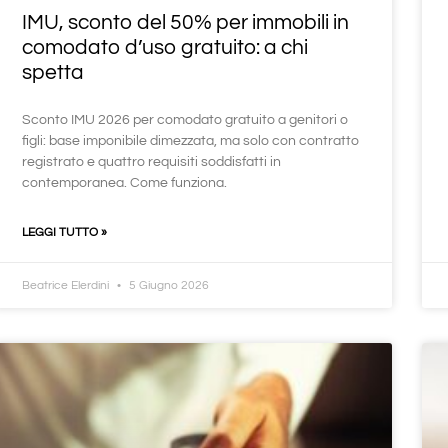
IMU, sconto del 50% per immobili in
comodato d’uso gratuito: a chi
spetta
Sconto IMU 2026 per comodato gratuito a genitori o
figli: base imponibile dimezzata, ma solo con contratto
registrato e quattro requisiti soddisfatti in
contemporanea. Come funziona.
LEGGI TUTTO »
Beatrice Elerdini
5 Giugno 2026