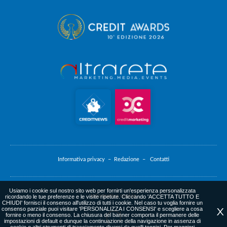
Informativa privacy –
Redazione –
Contatti
Usiamo i cookie sul nostro sito web per fornirti un'esperienza personalizzata
Informativa cookie
ricordando le tue preferenze e le visite ripetute. Cliccando 'ACCETTA TUTTO E
CHIUDI' fornisci il consenso all'utilizzo di tutti i cookie. Nel caso tu voglia fornire un
consenso parziale puoi visitare 'PERSONALIZZA I CONSENSI' e scegliere a cosa
X
fornire o meno il consenso. La chiusura del banner comporta il permanere delle
impostazioni di default e dunque la continuazione della navigazione in assenza di