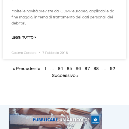
Molte le novità previste dal GDPR europeo, applicabile da
fine maggio, in tema di trattamento dei dati personali dei
debitori,
LEGGI TUTTO »
Cosimo Cordaro
7 Febbraio 2018
« Precedente
1
…
84
85
86
87
88
…
92
Successivo »