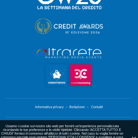
Informativa privacy –
Redazione –
Contatti
Usiamo i cookie sul nostro sito web per fornirti un'esperienza personalizzata
Informativa cookie
ricordando le tue preferenze e le visite ripetute. Cliccando 'ACCETTA TUTTO E
CHIUDI' fornisci il consenso all'utilizzo di tutti i cookie. Nel caso tu voglia fornire un
consenso parziale puoi visitare 'PERSONALIZZA I CONSENSI' e scegliere a cosa