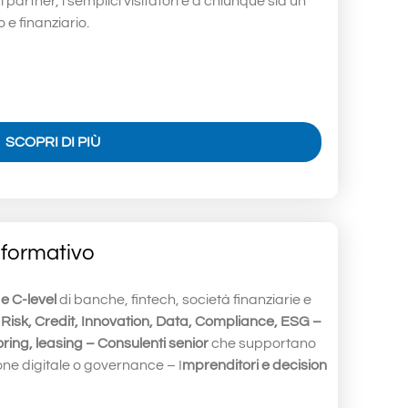
 i partner, i semplici visitatori e a chiunque sia un
e finanziario.
SCOPRI DI PIÙ
 formativo
 C-level
di banche, fintech, società finanziarie e
 Risk, Credit, Innovation, Data, Compliance, ESG –
oring, leasing – Consulenti senior
che supportano
zione digitale o governance – I
mprenditori e decision