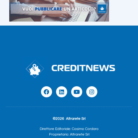
©2026
Altrarete Srl
Direttore Editoriale: Cosimo Cordaro
Proprietario: Altrarete Srl