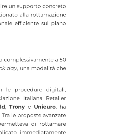
rnire un supporto concreto
izionato alla rottamazione
nale efficiente sul piano
ano complessivamente a 50
ick day
, una modalità che
 le procedure digitali,
iazione Italiana Retailer
ld
,
Trony
e
Unieuro
, ha
. Tra le proposte avanzate
permetteva di rottamare
pplicato immediatamente