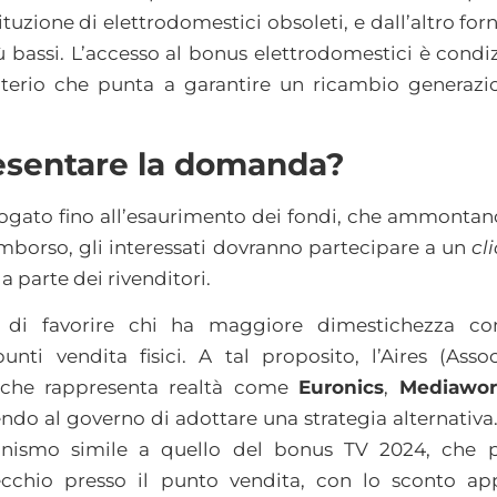
tuzione di elettrodomestici obsoleti, e dall’altro fo
più bassi. L’accesso al bonus elettrodomestici è cond
terio che punta a garantire un ricambio generazio
sentare la domanda?
erogato fino all’esaurimento dei fondi, che ammont
rimborso, gli interessati dovranno partecipare a un
cl
a parte dei rivenditori.
ia di favorire chi ha maggiore dimestichezza con
nti vendita fisici. A tal proposito, l’Aires (Assoc
), che rappresenta realtà come
Euronics
,
Mediawor
endo al governo di adottare una strategia alternativa
anismo simile a quello del bonus TV 2024, che 
ecchio presso il punto vendita, con lo sconto a