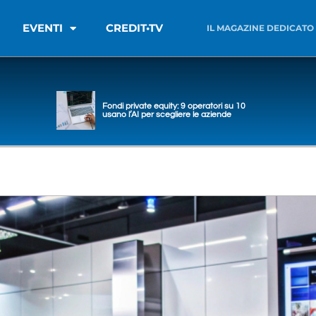
EVENTI
CREDIT•TV
IL MAGAZINE DEDICATO
Fondi private equity: 9 operatori su 10
usano l’AI per scegliere le aziende