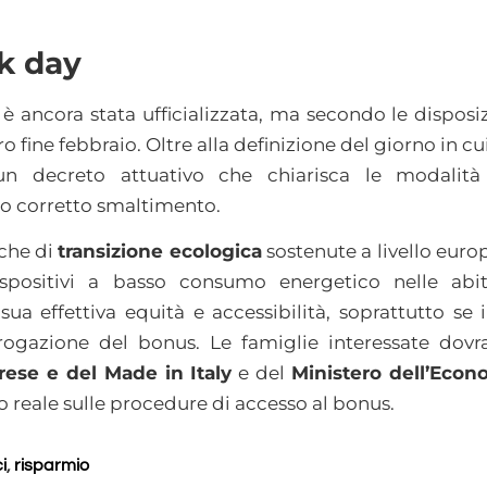
ck day
 è ancora stata ufficializzata, ma secondo le disposi
fine febbraio. Oltre alla definizione del giorno in cui 
n decreto attuativo che chiarisca le modalit
oro corretto smaltimento.
iche di
transizione ecologica
sostenute a livello eur
spositivi a basso consumo energetico nelle abitaz
ua effettiva equità e accessibilità, soprattutto se
ogazione del bonus. Le famiglie interessate dovr
rese e del Made in Italy
e del
Ministero dell’Econ
reale sulle procedure di accesso al bonus.
i
,
risparmio