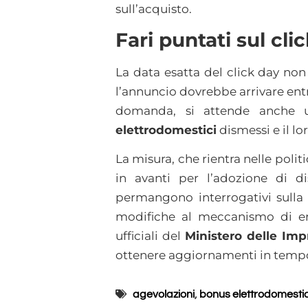
sull’acquisto.
Fari puntati sul cli
La data esatta del click day non
l’annuncio dovrebbe arrivare entro 
domanda, si attende anche u
elettrodomestici
dismessi e il l
La misura, che rientra nelle polit
in avanti per l’adozione di di
permangono interrogativi sulla s
modifiche al meccanismo di er
ufficiali del
Ministero delle Imp
ottenere aggiornamenti in tempo 
agevolazioni
,
bonus elettrodomestic