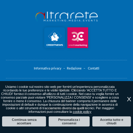
Informativa privacy –
Redazione –
Contatti
Usiamo i cookie sul nostro sito web per fornirti un'esperienza personalizzata
Informativa cookie
ricordando le tue preferenze e le visite ripetute. Cliccando 'ACCETTA TUTTO E
CHIUDI' fornisci il consenso all'utilizzo di tutti i cookie. Nel caso tu voglia fornire un
consenso parziale puoi visitare 'PERSONALIZZA I CONSENSI' e scegliere a cosa
X
fornire o meno il consenso. La chiusura del banner comporta il permanere delle
impostazioni di default e dunque la continuazione della navigazione in assenza di
cookie o altri strumenti di tracciamento diversi da quelli tecnici. Per maggiori
web agency
: altrarete.com
informazioni puoi consultare la
cookie policy
Continua senza
Personalizza i
Accetta tutto e
accettare
consensi
chiudi