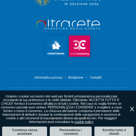
Informativa privacy –
Redazione –
Contatti
Usiamo i cookie sul nostro sito web per fornirti un'esperienza personalizzata
Informativa cookie
ricordando le tue preferenze e le visite ripetute. Cliccando 'ACCETTA TUTTO E
CHIUDI' fornisci il consenso all'utilizzo di tutti i cookie. Nel caso tu voglia fornire un
consenso parziale puoi visitare 'PERSONALIZZA I CONSENSI' e scegliere a cosa
X
fornire o meno il consenso. La chiusura del banner comporta il permanere delle
impostazioni di default e dunque la continuazione della navigazione in assenza di
cookie o altri strumenti di tracciamento diversi da quelli tecnici. Per maggiori
web agency
: altrarete.com
informazioni puoi consultare la
cookie policy
Continua senza
Personalizza i
Accetta tutto e
accettare
consensi
chiudi