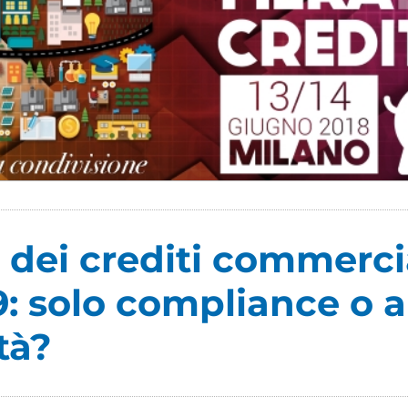
dei crediti commercia
9: solo compliance o 
tà?