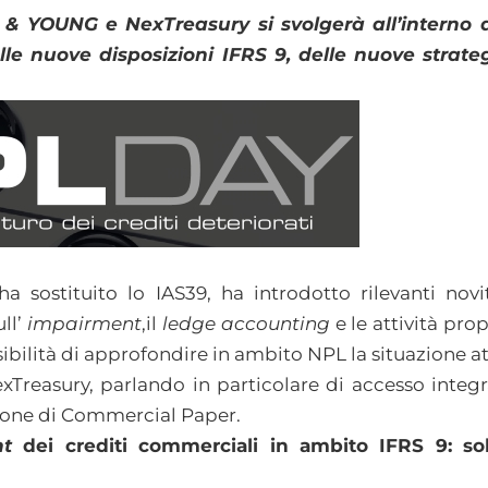
 & YOUNG e NexTreasury si svolgerà all’interno de
lle nuove disposizioni IFRS 9, delle nuove strateg
a sostituito lo IAS39, ha introdotto rilevanti no
ull’
impairment
,il
ledge accounting
e le attività pro
sibilità di approfondire in ambito NPL la situazione att
xTreasury, parlando in particolare di accesso integ
sione di Commercial Paper.
nt
dei crediti commerciali in ambito IFRS 9: so