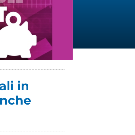
li in
anche