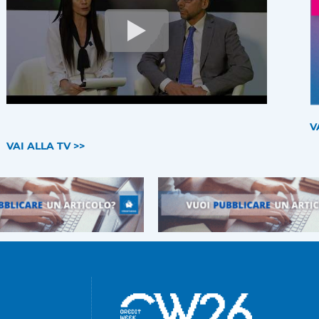
V
VAI ALLA TV >>