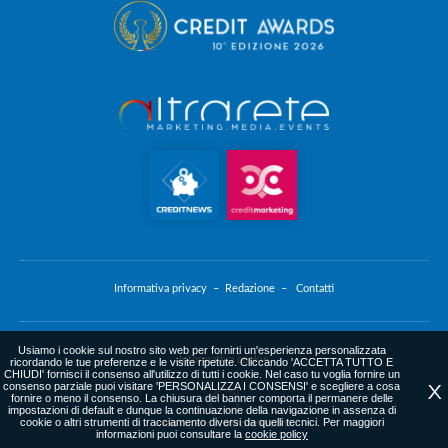
Informativa privacy –
Redazione –
Contatti
Usiamo i cookie sul nostro sito web per fornirti un'esperienza personalizzata
Informativa cookie
ricordando le tue preferenze e le visite ripetute. Cliccando 'ACCETTA TUTTO E
CHIUDI' fornisci il consenso all'utilizzo di tutti i cookie. Nel caso tu voglia fornire un
consenso parziale puoi visitare 'PERSONALIZZA I CONSENSI' e scegliere a cosa
X
fornire o meno il consenso. La chiusura del banner comporta il permanere delle
impostazioni di default e dunque la continuazione della navigazione in assenza di
cookie o altri strumenti di tracciamento diversi da quelli tecnici. Per maggiori
web agency
: altrarete.com
informazioni puoi consultare la
cookie policy