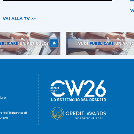
V
VAI ALLA TV >>
daro
a del Tribunale di
e 2020