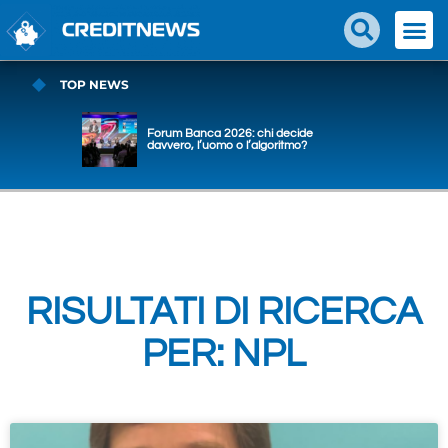
TOP NEWS
Forum Banca 2026: chi decide
davvero, l’uomo o l’algoritmo?
RISULTATI DI RICERCA
PER: NPL