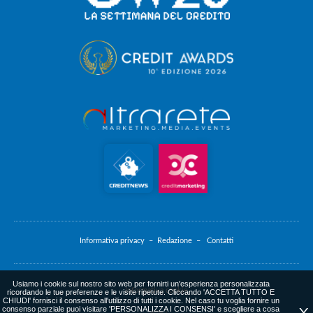
Informativa privacy –
Redazione –
Contatti
Usiamo i cookie sul nostro sito web per fornirti un'esperienza personalizzata
Informativa cookie
ricordando le tue preferenze e le visite ripetute. Cliccando 'ACCETTA TUTTO E
CHIUDI' fornisci il consenso all'utilizzo di tutti i cookie. Nel caso tu voglia fornire un
consenso parziale puoi visitare 'PERSONALIZZA I CONSENSI' e scegliere a cosa