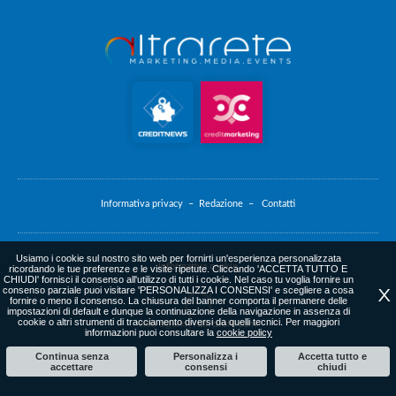
Informativa privacy –
Redazione –
Contatti
Usiamo i cookie sul nostro sito web per fornirti un'esperienza personalizzata
Informativa cookie
ricordando le tue preferenze e le visite ripetute. Cliccando 'ACCETTA TUTTO E
CHIUDI' fornisci il consenso all'utilizzo di tutti i cookie. Nel caso tu voglia fornire un
consenso parziale puoi visitare 'PERSONALIZZA I CONSENSI' e scegliere a cosa
X
fornire o meno il consenso. La chiusura del banner comporta il permanere delle
impostazioni di default e dunque la continuazione della navigazione in assenza di
cookie o altri strumenti di tracciamento diversi da quelli tecnici. Per maggiori
web agency
: altrarete.com
informazioni puoi consultare la
cookie policy
Continua senza
Personalizza i
Accetta tutto e
accettare
consensi
chiudi