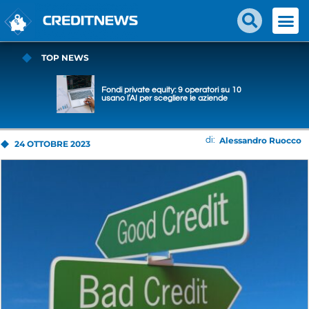
TOP NEWS
Fondi private equity: 9 operatori su 10
usano l’AI per scegliere le aziende
Alessandro Ruocco
di:
24 OTTOBRE 2023