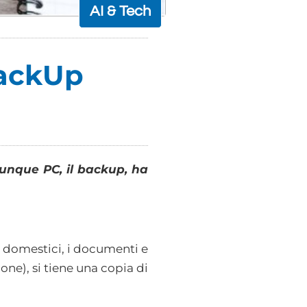
AI & Tech
BackUp
alunque PC, il backup, ha
eo domestici, i documenti e
ne), si tiene una copia di