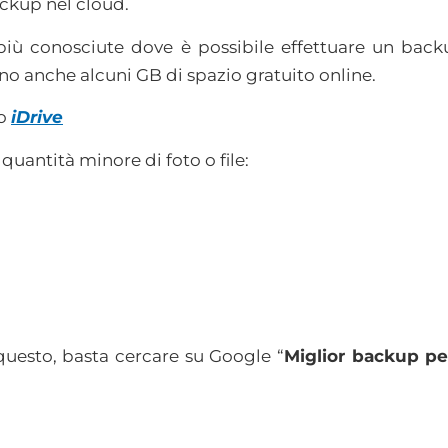
ackup nel cloud.
più conosciute dove è possibile effettuare un back
no anche alcuni GB di spazio gratuito online.
o
iDrive
quantità minore di foto o file:
 questo, basta cercare su Google “
Miglior backup p