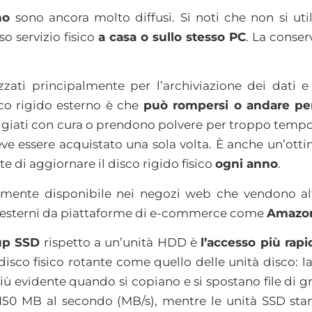
no
sono ancora molto diffusi. Si noti che non si ut
so servizio fisico
a casa o sullo stesso PC
. La conser
lizzati principalmente per l’archiviazione dei dati 
co rigido esterno è che
può rompersi o andare pe
ggiati con cura o prendono polvere per troppo tempo
eve essere acquistato una sola volta. È anche un’ott
e di aggiornare il disco rigido fisico
ogni anno
.
tamente disponibile nei negozi web che vendono alt
di esterni da piattaforme di e-commerce come
Amazo
up SSD
rispetto a un’unità HDD è
l’accesso più rapi
isco fisico rotante come quello delle unità disco: la 
iù evidente quando si copiano e si spostano file di g
150 MB al secondo (MB/s), mentre le unità SSD sta