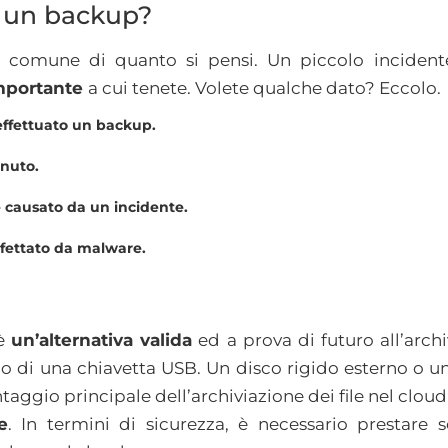
e un backup?
iù comune di quanto si pensi. Un piccolo inciden
importante
a cui tenete. Volete qualche dato? Eccolo.
effettuato un backup.
inuto.
 è causato da un incidente.
infettato da malware.
 è
un’alternativa valida
ed a prova di futuro all’archiv
 o di una chiavetta USB. Un disco rigido esterno o 
antaggio principale dell’archiviazione dei file nel clou
e
. In termini di sicurezza, è necessario prestare