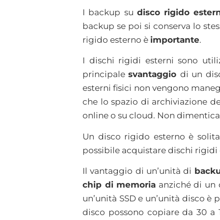
I backup su
disco rigido ester
backup se poi si conserva lo stes
rigido esterno è
importante
.
I dischi rigidi esterni sono uti
principale
svantaggio
di un dis
esterni fisici non vengono mane
che lo spazio di archiviazione d
online o su cloud. Non dimenticat
Un disco rigido esterno è soli
possibile acquistare dischi rigi
Il vantaggio di un’unità di
back
chip di memoria
anziché di un d
un’unità SSD e un’unità disco è p
disco possono copiare da 30 a 