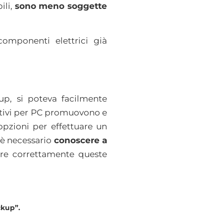
ili,
sono meno soggette
omponenti elettrici già
up, si poteva facilmente
rativi per PC promuovono e
 opzioni per effettuare un
 è necessario
conoscere a
nare correttamente queste
ckup”.