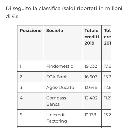
Di seguito la classifica (saldi riportati in milioni
di €):
Posizione
Società
Totale
Totale
Va
crediti
crediti
2019
2018
1
Findomestic
19.032
17.675
1.
2
FCA Bank
16.607
15.795
81
3
Agos-Ducato
13.646
12.859
7
4
Compass
12.482
11.275
1.
Banca
5
Unicredit
12.178
13.204
1.
Factoring