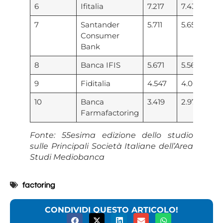
6
Ifitalia
7.217
7.431
21
7
Santander
5.711
5.651
6
Consumer
Bank
8
Banca IFIS
5.671
5.568
10
9
Fiditalia
4.547
4.060
4
10
Banca
3.419
2.972
4
Farmafactoring
Fonte: 55esima edizione dello studio
sulle Principali Società Italiane dell’Area
Studi Mediobanca
factoring
CONDIVIDI QUESTO ARTICOLO!