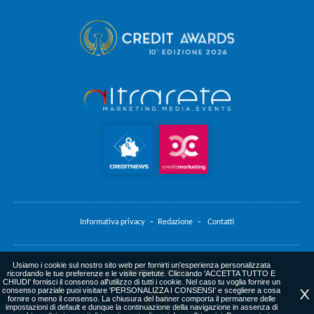
Informativa privacy –
Redazione –
Contatti
Usiamo i cookie sul nostro sito web per fornirti un'esperienza personalizzata
Informativa cookie
ricordando le tue preferenze e le visite ripetute. Cliccando 'ACCETTA TUTTO E
CHIUDI' fornisci il consenso all'utilizzo di tutti i cookie. Nel caso tu voglia fornire un
consenso parziale puoi visitare 'PERSONALIZZA I CONSENSI' e scegliere a cosa
X
fornire o meno il consenso. La chiusura del banner comporta il permanere delle
impostazioni di default e dunque la continuazione della navigazione in assenza di