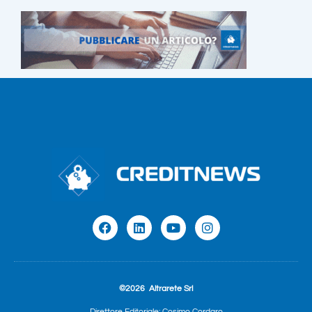
©2026
Altrarete Srl
Direttore Editoriale: Cosimo Cordaro