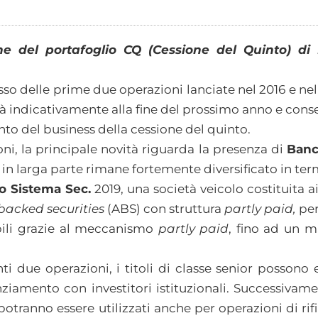
ione del portafoglio CQ (Cessione del Quinto) d
esso delle prime due operazioni lanciate nel 2016 e ne
 indicativamente alla fine del prossimo anno e conse
nto del business della cessione del quinto.
ni, la principale novità riguarda la presenza di
Banc
 in larga parte rimane fortemente diversificato in ter
o Sistema Sec.
2019, una società veicolo costituita a
backed securities
(ABS) con struttura
partly paid,
per
bili grazie al meccanismo
partly paid
, fino ad un 
due operazioni, i titoli di classe senior possono e
nziamento con investitori istituzionali. Successivame
or potranno essere utilizzati anche per operazioni di 