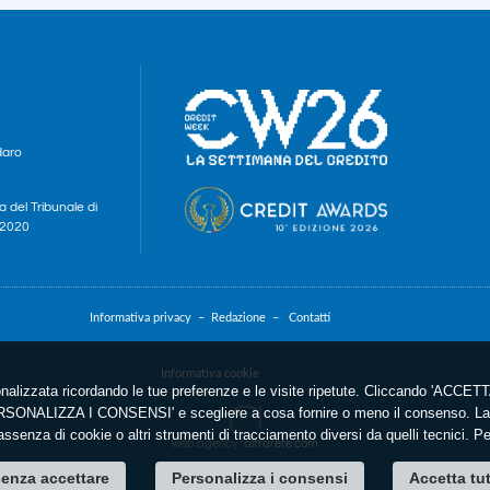
daro
a del Tribunale di
e 2020
Informativa privacy –
Redazione –
Contatti
Informativa cookie
nalizzata ricordando le tue preferenze e le visite ripetute. Cliccando 'ACCETTA
'PERSONALIZZA I CONSENSI' e scegliere a cosa fornire o meno il consenso. La 
ssenza di cookie o altri strumenti di tracciamento diversi da quelli tecnici. P
web agency
: altrarete.com
enza accettare
Personalizza i consensi
Accetta tu