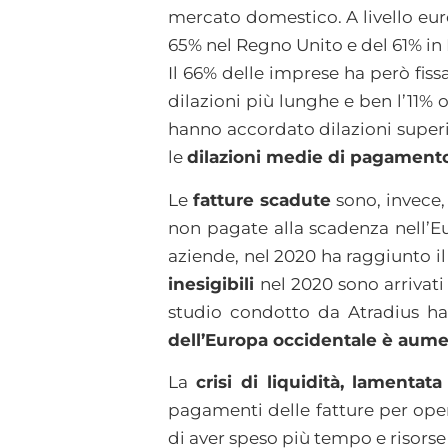
mercato domestico. A livello euro
65% nel Regno Unito e del 61% in 
Il 66% delle imprese ha però fiss
dilazioni più lunghe e ben l’11% o
hanno accordato dilazioni superio
le
dilazioni medie di pagamento 
Le
fatture scadute
sono, invece,
non pagate alla scadenza nell’Eu
aziende, nel 2020 ha raggiunto il 
inesigibili
nel 2020 sono arrivati
studio condotto da Atradius ha
dell’Europa occidentale è aum
La
crisi di liquidità, lamenta
pagamenti delle fatture per opera
di aver speso più tempo e risorse 