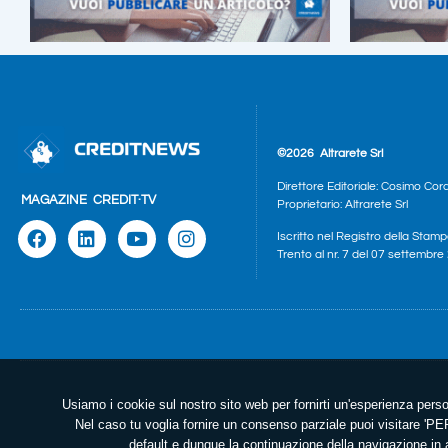
©2026
Altrarete Srl
Direttore Editoriale: Cosimo Cor
MAGAZINE
CREDIT·TV
Proprietario: Altrarete Srl
Iscritto nel Registro della Stamp
Trento al nr. 7 del 07 settembr
Usiamo i cookie sul nostro sito web per fornirti un'esperienza perso
Nel caso tu voglia fornire un consenso parziale puoi visitare 
default e dunque la continuazione della navigazione in a