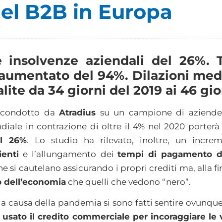
el B2B in Europa
le insolvenze aziendali del 26%
e aumentato del 94%. Dilazioni me
lite da 34 giorni del 2019 ai 46 gio
, condotto da
Atradius
su un campione di aziende 
diale in contrazione di oltre il 4% nel 2020 porter
el 26%
. Lo studio ha rilevato, inoltre, un incr
ienti
e l’allungamento
dei
tempi di pagamento de
e si cautelano assicurando i propri crediti ma, alla f
ro dell’economia
che quelli che vedono “nero”.
tà a causa della pandemia si sono fatti sentire ovunque 
o
usato il credito commerciale per incoraggiare le 