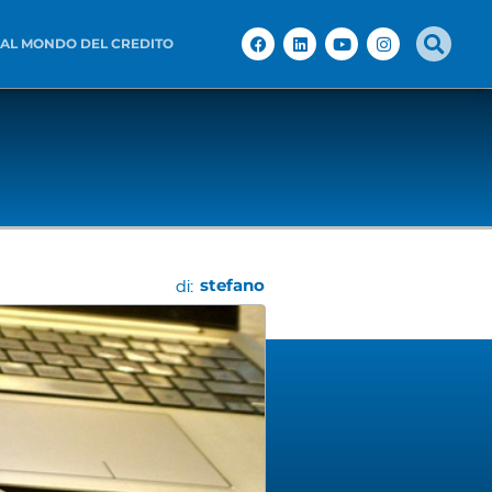
 AL MONDO DEL CREDITO
stefano
di: