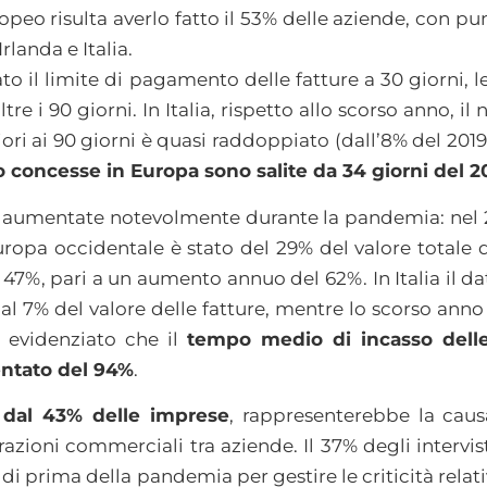
peo risulta averlo fatto il 53% delle aziende, con pun
Irlanda e Italia.
ato il limite di pagamento delle fatture a 30 giorni, 
ltre i 90 giorni. In Italia, rispetto allo scorso anno, 
ri ai 90 giorni è quasi raddoppiato (dall’8% del 2019 
concesse in Europa sono salite da 34 giorni del 201
 aumentate notevolmente durante la pandemia: nel 201
ropa occidentale è stato del 29% del valore totale d
47%, pari a un aumento annuo del 62%. In Italia il dat
 al 7% del valore delle fatture, mentre lo scorso anno
 evidenziato che il
tempo medio di incasso delle
entato del 94%
.
ta dal 43% delle imprese
, rappresenterebbe la causa
zioni commerciali tra aziende. Il 37% degli intervist
di prima della pandemia per gestire le criticità relat