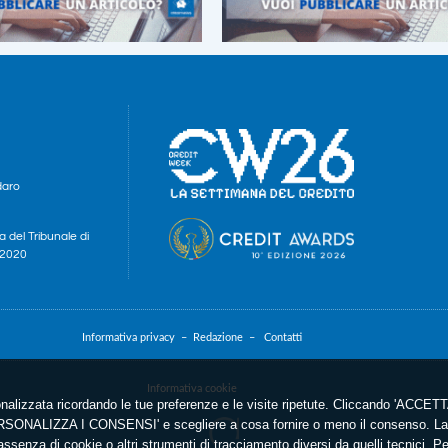
daro
a del Tribunale di
e 2020
Informativa privacy –
Redazione –
Contatti
Informativa cookie
nalizzata ricordando le tue preferenze e le visite ripetute. Cliccando 'ACCETTA
'PERSONALIZZA I CONSENSI' e scegliere a cosa fornire o meno il consenso. La 
ssenza di cookie o altri strumenti di tracciamento diversi da quelli tecnici. P