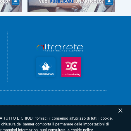
X
 TUTTO E CHIUDI' fornisci il consenso all'utilizzo di tutti i cookie.
chiusura del banner comporta il permanere delle impostazioni di
er maggiori informazioni puoi consultare la
cookie policy