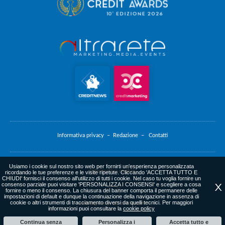
Informativa privacy –
Redazione –
Contatti
Usiamo i cookie sul nostro sito web per fornirti un'esperienza personalizzata
Informativa cookie
ricordando le tue preferenze e le visite ripetute. Cliccando 'ACCETTA TUTTO E
CHIUDI' fornisci il consenso all'utilizzo di tutti i cookie. Nel caso tu voglia fornire un
consenso parziale puoi visitare 'PERSONALIZZA I CONSENSI' e scegliere a cosa
X
fornire o meno il consenso. La chiusura del banner comporta il permanere delle
impostazioni di default e dunque la continuazione della navigazione in assenza di
cookie o altri strumenti di tracciamento diversi da quelli tecnici. Per maggiori
web agency
: altrarete.com
informazioni puoi consultare la
cookie policy
Continua senza
Personalizza i
Accetta tutto e