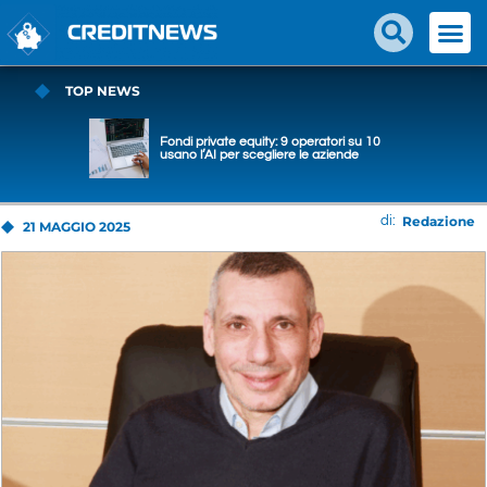
TOP NEWS
Fondi private equity: 9 operatori su 10
usano l’AI per scegliere le aziende
Redazione
di:
21 MAGGIO 2025