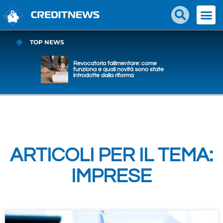
TOP NEWS
Revocatoria fallimentare: come
funziona e quali novità sono state
introdotte dalla riforma
ARTICOLI PER IL TEMA:
IMPRESE