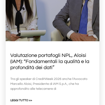
Valutazione portafogli NPL, Aloisi
(IAM): “Fondamentali la qualità e la
profondità dei dati”
Tra gli speaker di CreditWeek 2026 anche l’Avvocato
Marcello Aloisi, Presidente di IAM S.p.A., che ha
approfondito alle telecamere di
LEGGI TUTTO >>