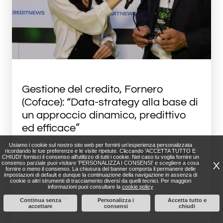
Gestione del credito, Fornero
(Coface): “Data-strategy alla base di
un approccio dinamico, predittivo
ed efficace”
Usiamo i cookie sul nostro sito web per fornirti un'esperienza personalizzata
ricordando le tue preferenze e le visite ripetute. Cliccando 'ACCETTA TUTTO E
Nel corso della CreditWeek 2026, si è parlato a lungo di
CHIUDI' fornisci il consenso all'utilizzo di tutti i cookie. Nel caso tu voglia fornire un
data-strategy come fattore centrale nella trasformazione
consenso parziale puoi visitare 'PERSONALIZZA I CONSENSI' e scegliere a cosa
X
fornire o meno il consenso. La chiusura del banner comporta il permanere delle
dei processi di
impostazioni di default e dunque la continuazione della navigazione in assenza di
cookie o altri strumenti di tracciamento diversi da quelli tecnici. Per maggiori
informazioni puoi consultare la
cookie policy
LEGGI TUTTO >>
Continua senza
Personalizza i
Accetta tutto e
accettare
consensi
chiudi