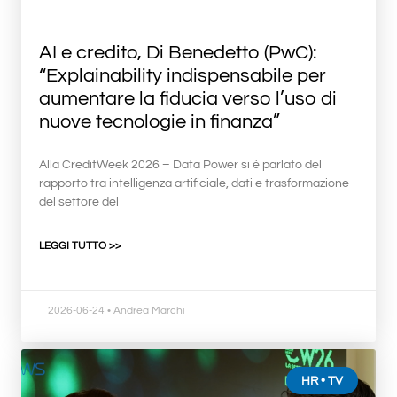
AI e credito, Di Benedetto (PwC):
“Explainability indispensabile per
aumentare la fiducia verso l’uso di
nuove tecnologie in finanza”
Alla CreditWeek 2026 – Data Power si è parlato del
rapporto tra intelligenza artificiale, dati e trasformazione
del settore del
LEGGI TUTTO >>
2026-06-24
• Andrea Marchi
HR • TV