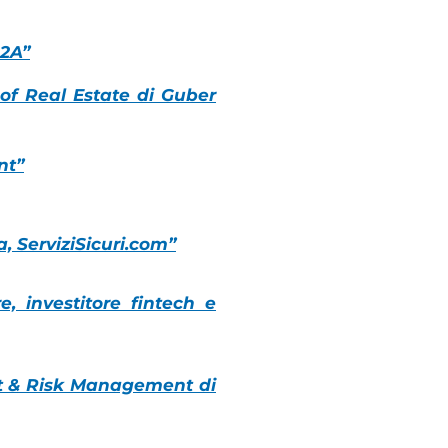
A2A”
 of Real Estate di Guber
nt”
, ServiziSicuri.com”
, investitore fintech e
it & Risk Management di