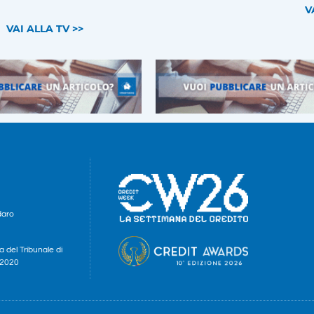
V
VAI ALLA TV >>
daro
a del Tribunale di
e 2020