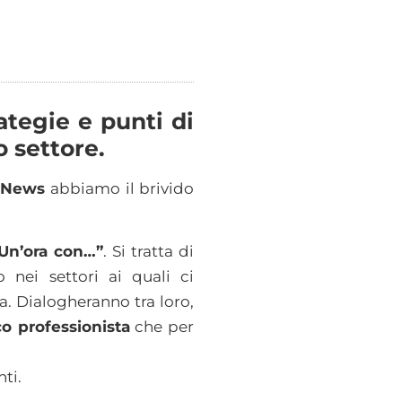
tegie e punti di
o settore.
itNews
abbiamo il brivido
“Un’ora con…”
. Si tratta di
 nei settori ai quali ci
a. Dialogheranno tra loro,
o professionista
che per
ti.