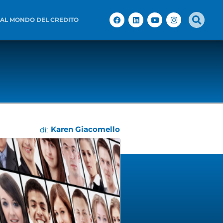
 AL MONDO DEL CREDITO
Karen Giacomello
di: