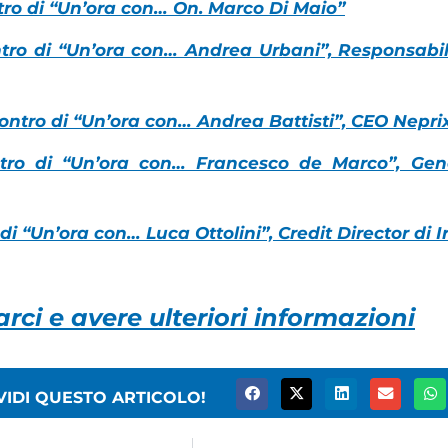
tro di “Un’ora con… On. Marco Di Maio”
tro di “Un’ora con… Andrea Urbani”, Responsab
ontro di “Un’ora con… Andrea Battisti”, CEO Nepri
ntro di “Un’ora con… Francesco de Marco”, Ge
di “Un’ora con… Luca Ottolini”, Credit Director di 
arci e avere ulteriori informazioni
VIDI QUESTO ARTICOLO!