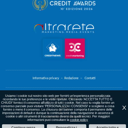
Informativa privacy –
Redazione –
Contatti
Usiamo i cookie sul nostro sito web per fornirti un'esperienza personalizzata
Informativa cookie
ricordando le tue preferenze e le visite ripetute. Cliccando 'ACCETTA TUTTO E
CHIUDI' fornisci il consenso all'utilizzo di tutti i cookie. Nel caso tu voglia fornire un
consenso parziale puoi visitare 'PERSONALIZZA I CONSENSI' e scegliere a cosa
X
fornire o meno il consenso. La chiusura del banner comporta il permanere delle
impostazioni di default e dunque la continuazione della navigazione in assenza di
cookie o altri strumenti di tracciamento diversi da quelli tecnici. Per maggiori
web agency
: altrarete.com
informazioni puoi consultare la
cookie policy
Continua senza
Personalizza i
Accetta tutto e