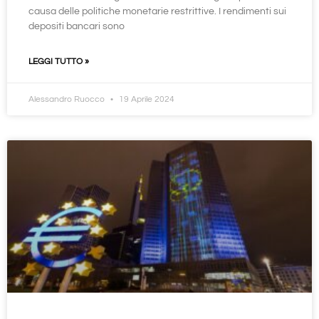
causa delle politiche monetarie restrittive. I rendimenti sui
depositi bancari sono
LEGGI TUTTO »
Alessandro Ruocco
19 Aprile 2024