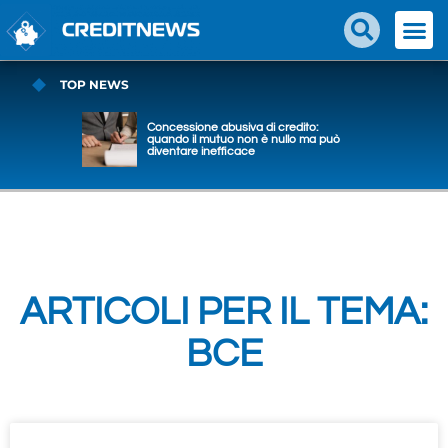
TOP NEWS
Concessione abusiva di credito:
quando il mutuo non è nullo ma può
diventare inefficace
ARTICOLI PER IL TEMA:
BCE