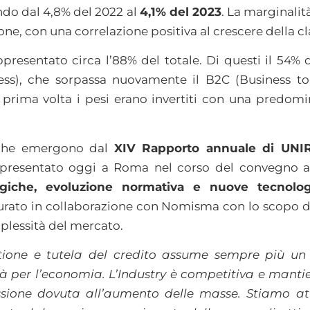
ndo dal 4,8% del 2022 al
4,1% del 2023
. La marginalit
ne, con una correlazione positiva al crescere della cla
appresentato circa l’88% del totale. Di questi il 54% 
ness), che sorpassa nuovamente il B2C (Business 
prima volta i pesi erano invertiti con una predomina
e che emergono dal
XIV Rapporto annuale di UNI
 presentato oggi a Roma nel corso del convegno a
tegiche, evoluzione normativa e nuove tecnolog
urato in collaborazione con Nomisma con lo scopo di 
plessità del mercato.
stione e tutela del credito assume sempre più un 
à per l’economia. L’Industry è competitiva e mantie
essione dovuta all’aumento delle masse. Stiamo a