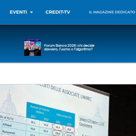
EVENTI
CREDIT•TV
IL MAGAZINE DEDICATO
Forum Banca 2026: chi decide
davvero, l’uomo o l’algoritmo?