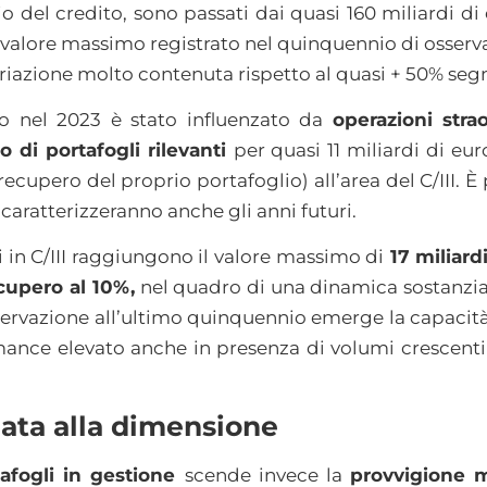
 del credito, sono passati dai quasi 160 miliardi di 
al valore massimo registrato nel quinquennio di osser
riazione molto contenuta rispetto al quasi + 50% seg
o nel 2023 è stato influenzato da
operazioni strao
o di portafogli rilevanti
per quasi 11 miliardi di eur
l recupero del proprio portafoglio) all’area del C/III. 
caratterizzeranno anche gli anni futuri.
i in C/III raggiungono il valore massimo di
17 miliardi
cupero al 10%,
nel quadro di una dinamica sostanzial
servazione all’ultimo quinquennio emerge la capacità
rmance elevato anche in presenza di volumi crescenti
elata alla dimensione
tafogli in gestione
scende invece la
provvigione 