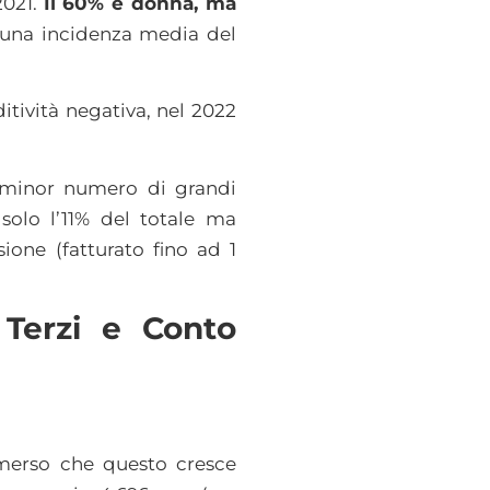
2021.
Il 60% è donna, ma
a una incidenza media del
tività negativa, nel 2022
n minor numero di grandi
solo l’11% del totale ma
ione (fatturato fino ad 1
 Terzi e Conto
 emerso che questo cresce