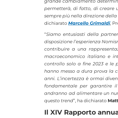
grande cambiamento determinat
permetterà, di fatto, di creare
sempre più nella direzione della
dichiarato
Marcello Grimaldi
, P
“
Siamo entusiasti della partne
disposizione l’esperienza Nomisma
contribuire a una rappresentaz
macroeconomico italiano e inte
controllo solo a fine 2023 e le 
hanno messo a dura prova la cap
anni. L’incertezza è ormai dive
fondamentale per garantire il
andranno ad alimentare un nume
questo trend
”, ha dichiarato
Matt
Il XIV Rapporto annua