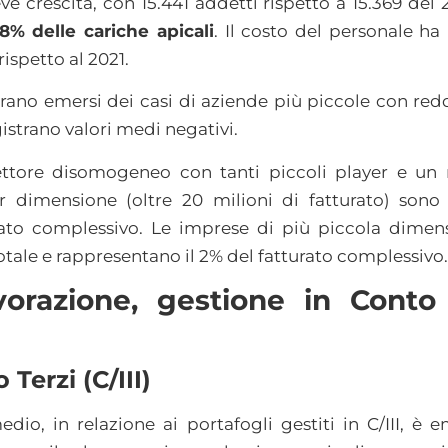
ve crescita, con 15.441 addetti rispetto a 15.369 del 
8% delle cariche apicali
. Il costo del personale h
rispetto al 2021.
ano emersi dei casi di aziende più piccole con reddi
gistrano valori medi negativi.
 settore disomogeneo con tanti piccoli player e u
 dimensione (oltre 20 milioni di fatturato) sono 
ato complessivo. Le imprese di più piccola dimens
totale e rappresentano il 2% del fatturato complessivo.
vorazione, gestione in Conto
Terzi (C/III)
dio, in relazione ai portafogli gestiti in C/III, è