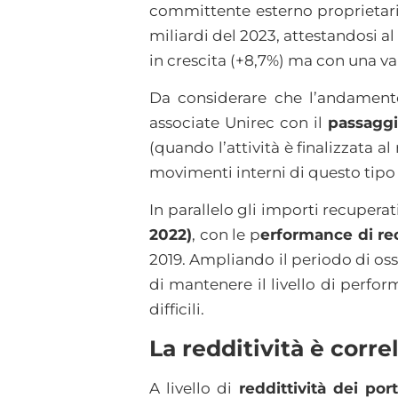
committente esterno proprietario
miliardi del 2023, attestandosi 
in crescita (+8,7%) ma con una va
Da considerare che l’andament
associate Unirec con il
passaggi
(quando l’attività è finalizzata a
movimenti interni di questo tipo 
In parallelo gli importi recuperat
2022)
, con le p
erformance di re
2019. Ampliando il periodo di os
di mantenere il livello di perfo
difficili.
La redditività è corr
A livello di
reddittività dei por