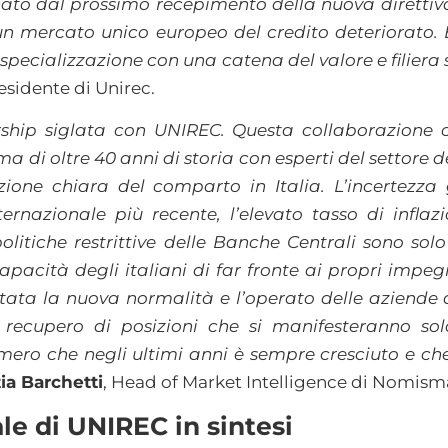
o dal prossimo recepimento della nuova direttiva
 un mercato unico europeo del credito deteriorato.
 specializzazione con una catena del valore e filier
residente di Unirec.
rship siglata con UNIREC. Questa collaborazione 
 di oltre 40 anni di storia con esperti del settore de
ione chiara del comparto in Italia. L’incertezza
rnazionale più recente, l’elevato tasso di inflaz
politiche restrittive delle Banche Centrali sono sol
acità degli italiani di far fronte ai propri impeg
ntata la nuova normalità e l’operato delle aziend
 recupero di posizioni che si manifesteranno sol
ro che negli ultimi anni è sempre cresciuto e ch
ia Barchetti
, Head of Market Intelligence di Nomism
le di UNIREC in sintesi