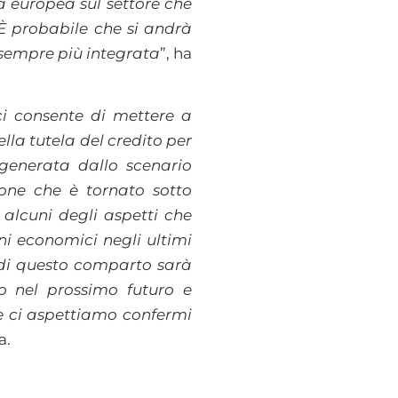
 europea sul settore che
 È probabile che si andrà
a sempre più integrata
”, ha
ci consente di mettere a
lla tutela del credito per
 generata dallo scenario
ione che è tornato sotto
o alcuni degli aspetti che
ni economici negli ultimi
e di questo comparto sarà
o nel prossimo futuro e
e ci aspettiamo confermi
a.