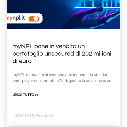
myNPL pone in vendita un
portafoglio unsecured di 202 milioni
di euro
myNPL comunica di aver ricevuto incarico da uno dei
primi player del mercato NPL di gestire la cessione di un
LEGGI TUTTO >>
2023-11-21
• Redazione