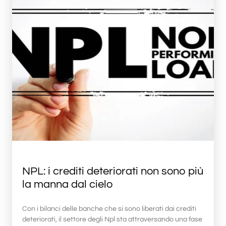
NPL: i crediti deteriorati non sono più
la manna dal cielo
Con i bilanci delle banche che si sono liberati dai crediti
deteriorati, il settore degli Npl sta attraversando una fase