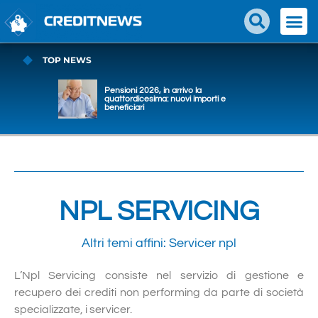
TOP NEWS
Pensioni 2026, in arrivo la
quattordicesima: nuovi importi e
beneficiari
NPL SERVICING
Altri temi affini:
Servicer npl
L’Npl Servicing consiste nel servizio di gestione e
recupero dei crediti non performing da parte di società
specializzate, i servicer.