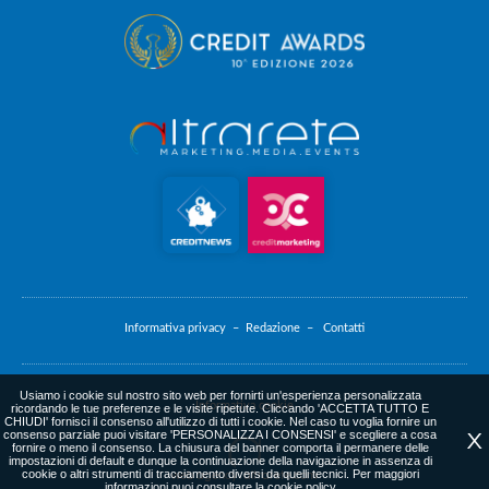
Informativa privacy –
Redazione –
Contatti
Usiamo i cookie sul nostro sito web per fornirti un'esperienza personalizzata
Informativa cookie
ricordando le tue preferenze e le visite ripetute. Cliccando 'ACCETTA TUTTO E
CHIUDI' fornisci il consenso all'utilizzo di tutti i cookie. Nel caso tu voglia fornire un
consenso parziale puoi visitare 'PERSONALIZZA I CONSENSI' e scegliere a cosa
X
fornire o meno il consenso. La chiusura del banner comporta il permanere delle
impostazioni di default e dunque la continuazione della navigazione in assenza di
cookie o altri strumenti di tracciamento diversi da quelli tecnici. Per maggiori
web agency
: altrarete.com
informazioni puoi consultare la
cookie policy