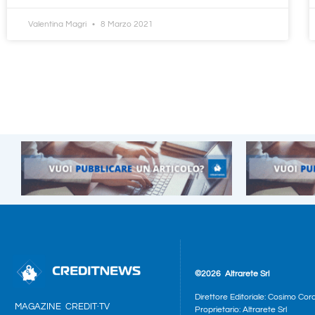
Valentina Magri
8 Marzo 2021
©2026
Altrarete Srl
Direttore Editoriale: Cosimo Cor
MAGAZINE
CREDIT·TV
Proprietario: Altrarete Srl