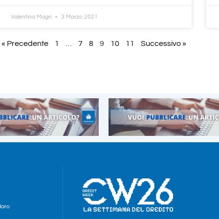
Valentina Magri
3 Marzo 2021
« Precedente
1
…
7
8
9
10
11
Successivo »
daro