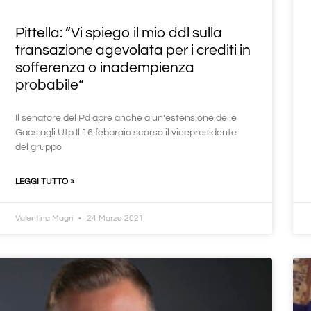
Pittella: “Vi spiego il mio ddl sulla
transazione agevolata per i crediti in
sofferenza o inadempienza
probabile”
Il senatore del Pd apre anche a un’estensione delle
Gacs agli Utp Il 16 febbraio scorso il vicepresidente
del gruppo
LEGGI TUTTO »
Valentina Magri
24 Marzo 2021