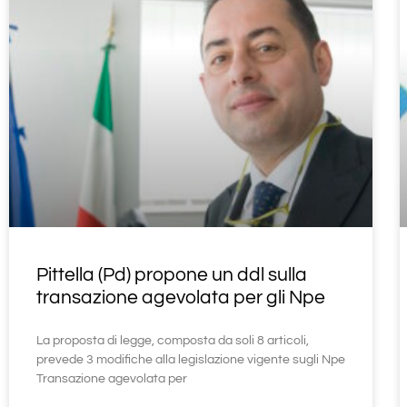
Pittella (Pd) propone un ddl sulla
transazione agevolata per gli Npe
La proposta di legge, composta da soli 8 articoli,
prevede 3 modifiche alla legislazione vigente sugli Npe
Transazione agevolata per