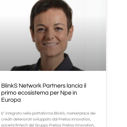
BlinkS Network Partners lancia il
primo ecosistema per Npe in
Europa
E’ integrato nella piattaforma BlinkS, marketplace dei
crediti deteriorati sviluppato dal Prelios Innovation,
società fintech del Gruppo Prelios Prelios Innovation,