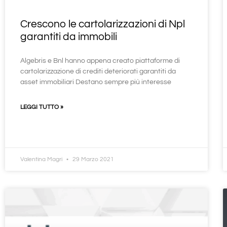
Crescono le cartolarizzazioni di Npl
garantiti da immobili
Algebris e Bnl hanno appena creato piattaforme di
cartolarizzazione di crediti deteriorati garantiti da
asset immobiliari Destano sempre più interesse
LEGGI TUTTO »
Valentina Magri
29 Marzo 2021