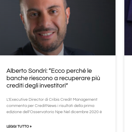
Alberto Sondri: “Ecco perché le
banche riescono a recuperare più
crediti degli investitori”
L’Executive Director di Cribis Credit Management
commenta per CreditNews i risultati della prima
edizione dell’Osservatorio Npe Nel dicembre 2020 è
LEGGI TUTTO »