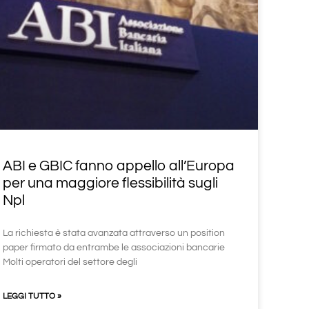
ABI e GBIC fanno appello all’Europa
per una maggiore flessibilità sugli
Npl
La richiesta è stata avanzata attraverso un position
paper firmato da entrambe le associazioni bancarie
Molti operatori del settore degli
LEGGI TUTTO »