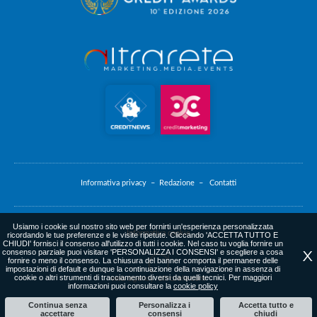
Informativa privacy –
Redazione –
Contatti
Usiamo i cookie sul nostro sito web per fornirti un'esperienza personalizzata
Informativa cookie
ricordando le tue preferenze e le visite ripetute. Cliccando 'ACCETTA TUTTO E
CHIUDI' fornisci il consenso all'utilizzo di tutti i cookie. Nel caso tu voglia fornire un
consenso parziale puoi visitare 'PERSONALIZZA I CONSENSI' e scegliere a cosa
X
fornire o meno il consenso. La chiusura del banner comporta il permanere delle
impostazioni di default e dunque la continuazione della navigazione in assenza di
cookie o altri strumenti di tracciamento diversi da quelli tecnici. Per maggiori
web agency
: altrarete.com
informazioni puoi consultare la
cookie policy
Continua senza
Personalizza i
Accetta tutto e
accettare
consensi
chiudi